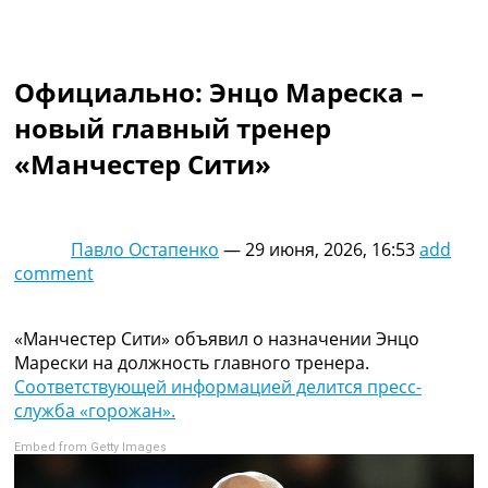
Коллективный прогноз
Турниры
Чемпионат Мира
Официально: Энцо Мареска –
Украина. Премьер-Лига
Украина. Первая Лига
новый главный тренер
Лига Чемпионов
«Манчестер Сити»
Англия. Премьер Лига
Испания. Ла Лига
Другие Турниры >>>
Таблицы
Павло Остапенко
—
29 июня, 2026, 16:53
add
Таблицы групп Чемпионата Мира
comment
Украина. Премьер-Лига
Украина. Первая Лига
Лига Чемпионов. Таблицы групп
«Манчестер Сити» объявил о назначении Энцо
Англия. Премьер-Лига
Марески на должность главного тренера.
Испания. Ла Лига
Соответствующей информацией делится пресс-
Все таблицы >>>
служба «горожан».
Рейтинги
Embed from Getty Images
Рейтинг стран УЕФА
Рейтинг клубов УЕФА