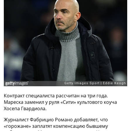
Рейтинг ФИФА
ТВ программа
RU
UA
Categories
Главная
Новости футбола
Видео
Трансферы
Новости футбола Украины
Последние комментарии
Конкурс прогнозов
Контракт специалиста рассчитан на три года.
Логин
Мареска заменил у руля «Сити» культового коуча
Рейтинги
Хосепа Гвардиола.
Правила
Коллективный прогноз
Журналист Фабрицио Романо добавляет, что
Турниры
«горожане» заплатят компенсацию бывшему
Чемпионат Мира