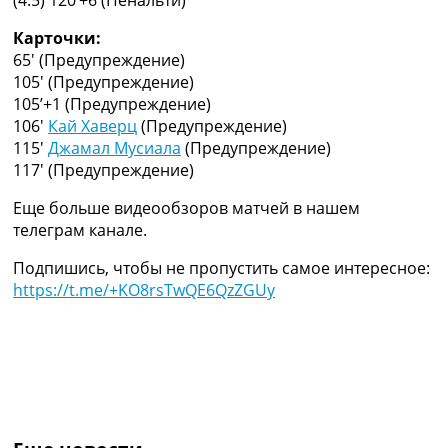
(4:5) 120’+6
(Пенальти)
Украина. Премьер-Лига
Украина. Первая Лига
Карточки:
Лига Чемпионов
65′
(Предупреждение)
Англия. Премьер Лига
105′
(Предупреждение)
Испания. Ла Лига
105’+1
(Предупреждение)
Другие Турниры >>>
106′
Кай Хаверц
(Предупреждение)
Таблицы
115′
Джамал Мусиала
(Предупреждение)
Таблицы групп Чемпионата Мира
117′
(Предупреждение)
Украина. Премьер-Лига
Еще больше видеообзоров матчей в нашем
Украина. Первая Лига
телеграм канале.
Лига Чемпионов. Таблицы групп
Англия. Премьер-Лига
Подпишись, чтобы не пропустить самое интересное:
Испания. Ла Лига
https://t.me/+KO8rsTwQE6QzZGUy
Все таблицы >>>
Рейтинги
Рейтинг стран УЕФА
Рейтинг клубов УЕФА
Рейтинг ФИФА
ТВ программа