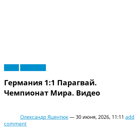
RU
Видео
Эксклюзив
UA
Главная
Меню
Германия 1:1 Парагвай.
Новости футбола
Видео
Чемпионат Мира. Видео
Трансферы
Новости футбола Украины
Последние комментарии
Олександр Яцентюк
—
30 июня, 2026, 11:11
add
Конкурс прогнозов
comment
Логин
Рейтинги
Правила