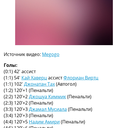
Рейтинг ФИФА
ТВ программа
RU
UA
Categories
Главная
Источник видео:
Megogo
Новости футбола
Видео
Голы:
Трансферы
(0:1) 42′
ассист
Новости футбола Украины
(1:1) 54′
Кай Хаверц
ассист
Флориан Виртц
Последние комментарии
(1:1) 102′
Джонатан Тах
(Автогол)
Конкурс прогнозов
(1:2) 120’+1
(Пенальти)
Логин
(2:2) 120’+2
Джошуа Киммик
(Пенальти)
Рейтинги
(2:3) 120’+2
(Пенальти)
Правила
(3:3) 120’+3
Джамал Мусиала
(Пенальти)
Коллективный прогноз
(3:4) 120’+3
(Пенальти)
Турниры
(4:4) 120’+5
Надим Амири
(Пенальти)
Чемпионат Мира