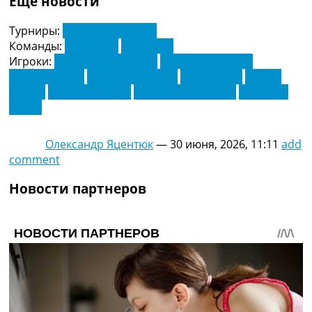
Еще новости
Турниры:
Чемпионат Мира
Команды:
Германия
Парагвай
Игроки:
Антонио Санабриа
Джамал Мусиала
Джонатан Тах
Джошуа Киммик
Кай Хаверц
Надим
Амири
Ник Уолтемейд
Фабиан Бальбуэна
Флориан
Виртц
Олександр Яцентюк
—
30 июня, 2026, 11:11
add
comment
Новости партнеров