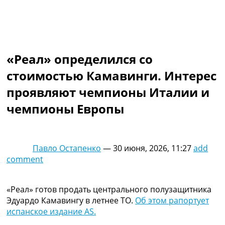
Коллективный прогноз
Турниры
Чемпионат Мира
Украина. Премьер-Лига
Украина. Первая Лига
«Реал» определился со
Лига Чемпионов
стоимостью Камавинги. Интерес
Англия. Премьер Лига
Испания. Ла Лига
проявляют чемпионы Италии и
Другие Турниры >>>
чемпионы Европы
Таблицы
Таблицы групп Чемпионата Мира
Украина. Премьер-Лига
Украина. Первая Лига
Павло Остапенко
—
30 июня, 2026, 11:27
add
Лига Чемпионов. Таблицы групп
comment
Англия. Премьер-Лига
Испания. Ла Лига
Все таблицы >>>
«Реал» готов продать центрального полузащитника
Рейтинги
Эдуардо Камавингу в летнее ТО.
Об этом рапортует
Рейтинг стран УЕФА
испанское издание AS.
Рейтинг клубов УЕФА