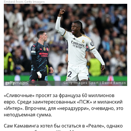
Embed from Getty Images
Рейтинг ФИФА
ТВ программа
RU
UA
Categories
Главная
Новости футбола
Видео
Трансферы
Новости футбола Украины
Последние комментарии
Конкурс прогнозов
«Сливочные» просят за француза 60 миллионов
Логин
евро. Среди заинтересованных «ПСЖ» и миланский
Рейтинги
«Интер». Впрочем, для «нерадзурри», очевидно, это
Правила
неподъемная сумма.
Коллективный прогноз
Турниры
Сам Камавинга хотел бы остаться в «Реале», однако
Чемпионат Мира