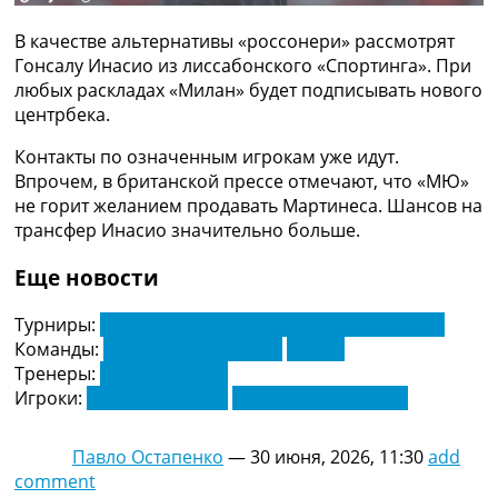
Рейтинг ФИФА
ТВ программа
В качестве альтернативы «россонери» рассмотрят
Гонсалу Инасио из лиссабонского «Спортинга». При
RU
любых раскладах «Милан» будет подписывать нового
UA
центрбека.
Categories
Контакты по означенным игрокам уже идут.
Впрочем, в британской прессе отмечают, что «МЮ»
Главная
не горит желанием продавать Мартинеса. Шансов на
Новости футбола
трансфер Инасио значительно больше.
Видео
Трансферы
Еще новости
Новости футбола Украины
Последние комментарии
Турниры:
Чемпионат Италии по футболу. Серия А
Конкурс прогнозов
Команды:
Манчестер Юнайтед
Милан
Логин
Тренеры:
Рубен Аморим
Рейтинги
Игроки:
Гонсало Инасио
Лисандро Мартинес
Правила
Коллективный прогноз
Павло Остапенко
—
30 июня, 2026, 11:30
add
Турниры
comment
Чемпионат Мира