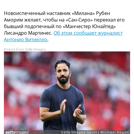
Коллективный прогноз
Турниры
Новоиспеченный наставник «Милана» Рубен
Чемпионат Мира
Аморим желает, чтобы на «Сан-Сиро» переехал его
Украина. Премьер-Лига
бывший подопечный по «Манчестер Юнайтед»
Украина. Первая Лига
Лисандро Мартинес.
Об этом сообщает журналист
Лига Чемпионов
Антонио Витиелло.
Англия. Премьер Лига
Embed from Getty Images
Испания. Ла Лига
Другие Турниры >>>
Таблицы
Таблицы групп Чемпионата Мира
Украина. Премьер-Лига
Украина. Первая Лига
Лига Чемпионов. Таблицы групп
Англия. Премьер-Лига
Испания. Ла Лига
Все таблицы >>>
Рейтинги
Рейтинг стран УЕФА
Рейтинг клубов УЕФА