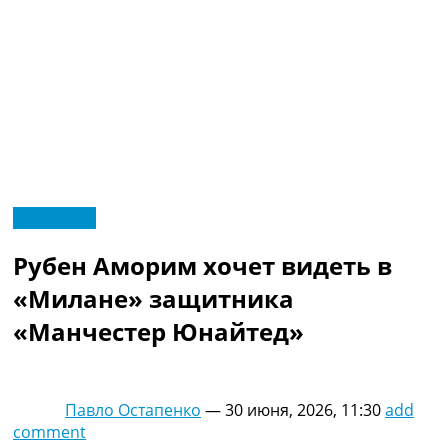
RU
Эксклюзив
UA
Главная
Меню
Рубен Аморим хочет видеть в
Новости футбола
Видео
«Милане» защитника
Трансферы
«Манчестер Юнайтед»
Новости футбола Украины
Последние комментарии
Конкурс прогнозов
Логин
Павло Остапенко
—
30 июня, 2026, 11:30
add
Рейтинги
comment
Правила