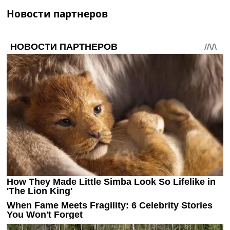
Украина. Премьер-Лига
Новости партнеров
Украина. Первая Лига
Лига Чемпионов
Англия. Премьер Лига
Испания. Ла Лига
Другие Турниры >>>
Таблицы
Таблицы групп Чемпионата Мира
Украина. Премьер-Лига
Украина. Первая Лига
Лига Чемпионов. Таблицы групп
Англия. Премьер-Лига
Испания. Ла Лига
Все таблицы >>>
Рейтинги
Рейтинг стран УЕФА
Рейтинг клубов УЕФА
Рейтинг ФИФА
ТВ программа