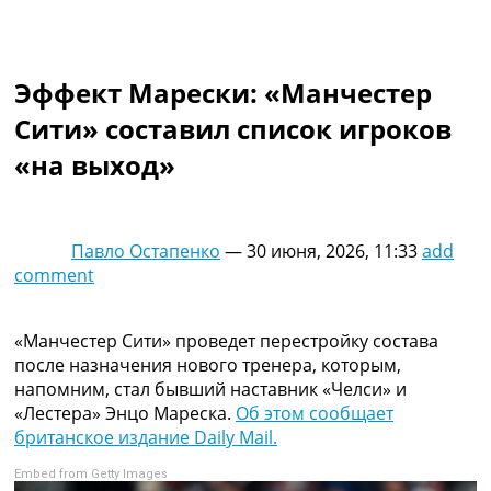
Коллективный прогноз
Турниры
Чемпионат Мира
Эффект Марески: «Манчестер
Украина. Премьер-Лига
Украина. Первая Лига
Сити» составил список игроков
Лига Чемпионов
«на выход»
Англия. Премьер Лига
Испания. Ла Лига
Другие Турниры >>>
Таблицы
Павло Остапенко
—
30 июня, 2026, 11:33
add
Таблицы групп Чемпионата Мира
comment
Украина. Премьер-Лига
Украина. Первая Лига
Лига Чемпионов. Таблицы групп
«Манчестер Сити» проведет перестройку состава
Англия. Премьер-Лига
после назначения нового тренера, которым,
Испания. Ла Лига
напомним, стал бывший наставник «Челси» и
Все таблицы >>>
«Лестера» Энцо Мареска.
Об этом сообщает
Рейтинги
британское издание Daily Mail.
Рейтинг стран УЕФА
Embed from Getty Images
Рейтинг клубов УЕФА