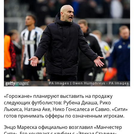
Рейтинг ФИФА
ТВ программа
RU
UA
Categories
Главная
Новости футбола
Видео
Трансферы
Новости футбола Украины
Последние комментарии
Конкурс прогнозов
«Горожане» планируют выставить на продажу
Логин
следующих футболистов: Рубена Диаша, Рико
Рейтинги
Льюиса, Натана Аке, Нико Гонсалеса и Савио. «Сити»
Правила
готов принимать офферы по означенным игрокам.
Коллективный прогноз
Турниры
Энцо Мареска официально возглавил «Манчестер
Чемпионат Мира
Сити». Его контракт с клубом с «Этихад Стэдиум»