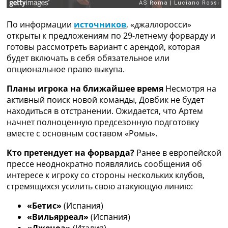
Рейтинг ФИФА
ТВ программа
По информации
источников
, «джаллоросси»
открыты к предложениям по 29-летнему форварду и
RU
готовы рассмотреть вариант с арендой, которая
UA
будет включать в себя обязательное или
Categories
опциональное право выкупа.
Планы игрока на ближайшее время
Несмотря на
Главная
активный поиск новой команды, Довбик не будет
Новости футбола
находиться в отстранении. Ожидается, что Артем
Видео
начнет полноценную предсезонную подготовку
Трансферы
вместе с основным составом «Ромы».
Новости футбола Украины
Последние комментарии
Кто претендует на форварда?
Ранее в европейской
Конкурс прогнозов
прессе неоднократно появлялись сообщения об
Логин
интересе к игроку со стороны нескольких клубов,
Рейтинги
стремящихся усилить свою атакующую линию:
Правила
Коллективный прогноз
«Бетис»
(Испания)
Турниры
«Вильярреал»
(Испания)
Чемпионат Мира