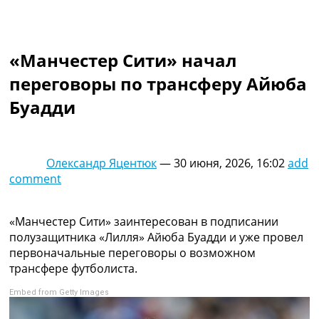
Коллективный прогноз
Турниры
Чемпионат Мира
«Манчестер Сити» начал
Украина. Премьер-Лига
Украина. Первая Лига
переговоры по трансферу Айюба
Лига Чемпионов
Буадди
Англия. Премьер Лига
Испания. Ла Лига
Другие Турниры >>>
Таблицы
Олександр Яцентюк
—
30 июня, 2026, 16:02
add
Таблицы групп Чемпионата Мира
comment
Украина. Премьер-Лига
Украина. Первая Лига
Лига Чемпионов. Таблицы групп
«Манчестер Сити» заинтересован в подписании
Англия. Премьер-Лига
полузащитника «Лилля» Айюба Буадди и уже провел
Испания. Ла Лига
первоначальные переговоры о возможном
Все таблицы >>>
трансфере футболиста.
Рейтинги
Embed from Getty Images
Рейтинг стран УЕФА
Рейтинг клубов УЕФА