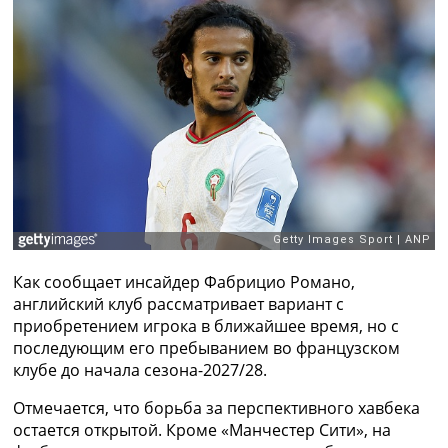
Рейтинг ФИФА
ТВ программа
RU
UA
Categories
Главная
Новости футбола
Видео
Трансферы
Новости футбола Украины
Как сообщает инсайдер Фабрицио Романо,
Последние комментарии
английский клуб рассматривает вариант с
Конкурс прогнозов
приобретением игрока в ближайшее время, но с
Логин
последующим его пребыванием во французском
Рейтинги
клубе до начала сезона-2027/28.
Правила
Коллективный прогноз
Отмечается, что борьба за перспективного хавбека
Турниры
остается открытой. Кроме «Манчестер Сити», на
Чемпионат Мира