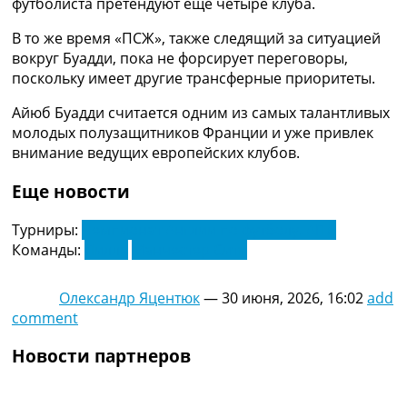
футболиста претендуют еще четыре клуба.
Украина. Премьер-Лига
Украина. Первая Лига
В то же время «ПСЖ», также следящий за ситуацией
Лига Чемпионов
вокруг Буадди, пока не форсирует переговоры,
Англия. Премьер Лига
поскольку имеет другие трансферные приоритеты.
Испания. Ла Лига
Айюб Буадди считается одним из самых талантливых
Другие Турниры >>>
молодых полузащитников Франции и уже привлек
Таблицы
внимание ведущих европейских клубов.
Таблицы групп Чемпионата Мира
Украина. Премьер-Лига
Еще новости
Украина. Первая Лига
Лига Чемпионов. Таблицы групп
Турниры:
Чемпионат Англии по футболу. АПЛ
Англия. Премьер-Лига
Команды:
Лилль
Манчестер Сити
Испания. Ла Лига
Все таблицы >>>
Рейтинги
Олександр Яцентюк
—
30 июня, 2026, 16:02
add
Рейтинг стран УЕФА
comment
Рейтинг клубов УЕФА
Рейтинг ФИФА
Новости партнеров
ТВ программа