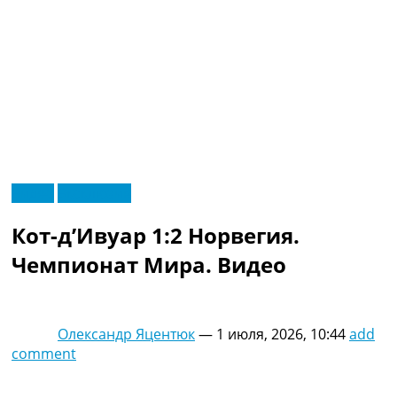
RU
Видео
Эксклюзив
UA
Главная
Меню
Кот-д’Ивуар 1:2 Норвегия.
Новости футбола
Видео
Чемпионат Мира. Видео
Трансферы
Новости футбола Украины
Последние комментарии
Олександр Яцентюк
—
1 июля, 2026, 10:44
add
Конкурс прогнозов
comment
Логин
Рейтинги
Правила