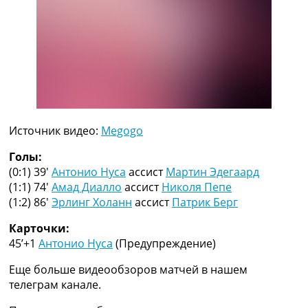
Рейтинг ФИФА
ТВ программа
RU
UA
Categories
Главная
Источник видео:
Megogo
Новости футбола
Видео
Голы:
Трансферы
(0:1) 39′
Антонио Нуса
ассист
Мартин Эдегаард
Новости футбола Украины
(1:1) 74′
Амад Диалло
ассист
Николя Пепе
Последние комментарии
(1:2) 86′
Эрлинг Холанн
ассист
Патрик Берг
Конкурс прогнозов
Логин
Карточки:
Рейтинги
45’+1
Антонио Нуса
(Предупреждение)
Правила
Еще больше видеообзоров матчей в нашем
Коллективный прогноз
телеграм канале.
Турниры
Чемпионат Мира