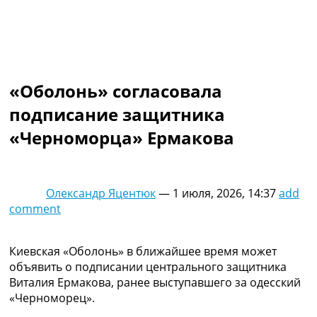
Коллективный прогноз
Турниры
Чемпионат Мира
Украина. Премьер-Лига
Украина. Первая Лига
«Оболонь» согласовала
Лига Чемпионов
Англия. Премьер Лига
подписание защитника
Испания. Ла Лига
«Черноморца» Ермакова
Другие Турниры >>>
Таблицы
Таблицы групп Чемпионата Мира
Украина. Премьер-Лига
Олександр Яцентюк
—
1 июля, 2026, 14:37
add
Украина. Первая Лига
comment
Лига Чемпионов. Таблицы групп
Англия. Премьер-Лига
Испания. Ла Лига
Киевская «Оболонь» в ближайшее время может
Все таблицы >>>
объявить о подписании центрального защитника
Рейтинги
Виталия Ермакова, ранее выступавшего за одесский
Рейтинг стран УЕФА
«Черноморец».
Рейтинг клубов УЕФА