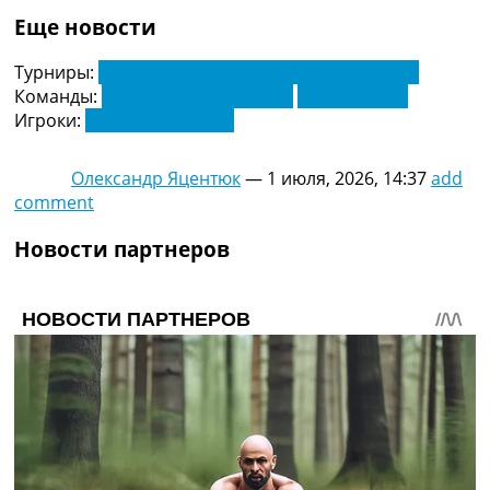
Еще новости
Турниры:
Чемпионат Украины по футболу. УПЛ
Команды:
Оболонь-Бровар Киев
Черноморец
Игроки:
Виталий Ермаков
Олександр Яцентюк
—
1 июля, 2026, 14:37
add
comment
Новости партнеров