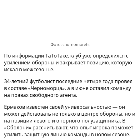
Украина. Премьер-Лига
Украина. Первая Лига
Лига Чемпионов
Англия. Премьер Лига
Испания. Ла Лига
Другие Турниры >>>
Фото: chornomorets
Таблицы
Таблицы групп Чемпионата Мира
По информации ТаТоТаке, клуб уже определился с
Украина. Премьер-Лига
усилением обороны и закрывает позицию, которую
Украина. Первая Лига
искал в межсезонье.
Лига Чемпионов. Таблицы групп
Англия. Премьер-Лига
34-летний футболист последние четыре года провел
Испания. Ла Лига
в составе «Черноморца», а в июне оставил команду
Все таблицы >>>
на правах свободного агента.
Рейтинги
Ермаков известен своей универсальностью — он
Рейтинг стран УЕФА
может действовать не только в центре обороны, но и
Рейтинг клубов УЕФА
на позиции левого и опорного полузащитника. В
Рейтинг ФИФА
«Оболони» рассчитывают, что опыт игрока поможет
ТВ программа
усилить защитную линию команды в новом сезоне.