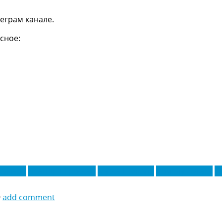
еграм канале.
сное:
Камара
Леандро Троссар
Мусса Ньякате
Ромелу Лукаку
Т
9
add comment