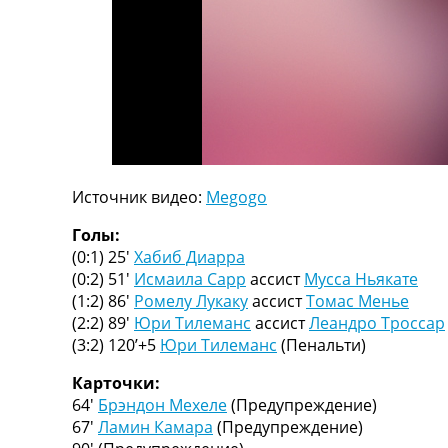
ТВ программа
RU
UA
Categories
Главная
Новости футбола
Источник видео:
Megogo
Видео
Трансферы
Голы:
Новости футбола Украины
(0:1) 25′
Хабиб Диарра
Последние комментарии
(0:2) 51′
Исмаила Сарр
ассист
Мусса Ньякате
Конкурс прогнозов
(1:2) 86′
Ромелу Лукаку
ассист
Томас Менье
Логин
(2:2) 89′
Юри Тилеманс
ассист
Леандро Троссар
Рейтинги
(3:2) 120’+5
Юри Тилеманс
(Пенальти)
Правила
Коллективный прогноз
Карточки:
Турниры
64′
Брэндон Мехеле
(Предупреждение)
Чемпионат Мира
67′
Ламин Камара
(Предупреждение)
Украина. Премьер-Лига