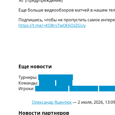
90′
(Предупреждение)
Украина. Первая Лига
Еще больше видеообзоров матчей в нашем тел
Лига Чемпионов
Англия. Премьер Лига
Подпишись, чтобы не пропустить самое интере
Испания. Ла Лига
https://t.me/+KO8rsTwQE6QzZGUy
Другие Турниры >>>
Таблицы
Таблицы групп Чемпионата Мира
Украина. Премьер-Лига
Украина. Первая Лига
Лига Чемпионов. Таблицы групп
Англия. Премьер-Лига
Еще новости
Испания. Ла Лига
Все таблицы >>>
Турниры:
Чемпионат Мира
Рейтинги
Команды:
Бельгия
Сенегал
Рейтинг стран УЕФА
Игроки:
Брэндон Мехеле
Исмаила Сарр
Ламин 
Рейтинг клубов УЕФА
Рейтинг ФИФА
ТВ программа
Олександр Яцентюк
—
2 июля, 2026, 13:0
Новости партнеров