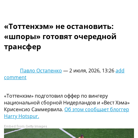
Коллективный прогноз
Турниры
Чемпионат Мира
«Тоттенхэм» не остановить:
Украина. Премьер-Лига
Украина. Первая Лига
«шпоры» готовят очередной
Лига Чемпионов
трансфер
Англия. Премьер Лига
Испания. Ла Лига
Другие Турниры >>>
Таблицы
Павло Остапенко
—
2 июля, 2026, 13:26
add
Таблицы групп Чемпионата Мира
comment
Украина. Премьер-Лига
Украина. Первая Лига
Лига Чемпионов. Таблицы групп
«Тоттенхэм» подготовил оффер по вингеру
Англия. Премьер-Лига
национальной сборной Нидерландов и «Вест Хэма»
Испания. Ла Лига
Крисенсио Саммервила.
Об этом сообщает блоггер
Все таблицы >>>
Harry Hotspur.
Рейтинги
Embed from Getty Images
Рейтинг стран УЕФА
Рейтинг клубов УЕФА