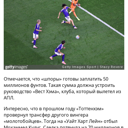
Рейтинг ФИФА
ТВ программа
RU
UA
Categories
Главная
Новости футбола
Видео
Трансферы
Новости футбола Украины
Отмечается, что «шпоры» готовы заплатить 50
Последние комментарии
миллионов фунтов. Такая сумма должна устроить
Конкурс прогнозов
руководство «Вест Хэма», клуба, который вылетел из
Логин
АПЛ.
Рейтинги
Правила
Интересно, что в прошлом году «Тоттенхэм»
Коллективный прогноз
провернул трансфер другого вингера
Турниры
«молотобойцев». Тогда на «Уайт Харт Лейн» отбыл
Чемпионат Мира
Мохаммед Кудус. Сделка потянула на 70 миллионов в