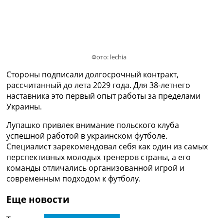
Украина. Премьер-Лига
Украина. Первая Лига
Лига Чемпионов
Англия. Премьер Лига
Испания. Ла Лига
Фото: lechia
Другие Турниры >>>
Таблицы
Стороны подписали долгосрочный контракт,
Таблицы групп Чемпионата Мира
рассчитанный до лета 2029 года. Для 38-летнего
Украина. Премьер-Лига
наставника это первый опыт работы за пределами
Украина. Первая Лига
Украины.
Лига Чемпионов. Таблицы групп
Лупашко привлек внимание польского клуба
Англия. Премьер-Лига
успешной работой в украинском футболе.
Испания. Ла Лига
Специалист зарекомендовал себя как один из самых
Все таблицы >>>
перспективных молодых тренеров страны, а его
Рейтинги
команды отличались организованной игрой и
Рейтинг стран УЕФА
современным подходом к футболу.
Рейтинг клубов УЕФА
Рейтинг ФИФА
Еще новости
ТВ программа