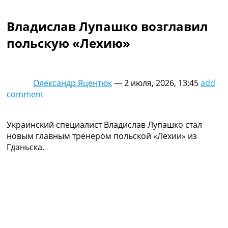
Коллективный прогноз
Турниры
Владислав Лупашко возглавил
Чемпионат Мира
польскую «Лехию»
Украина. Премьер-Лига
Украина. Первая Лига
Лига Чемпионов
Англия. Премьер Лига
Олександр Яцентюк
—
2 июля, 2026, 13:45
add
Испания. Ла Лига
comment
Другие Турниры >>>
Таблицы
Таблицы групп Чемпионата Мира
Украинский специалист Владислав Лупашко стал
Украина. Премьер-Лига
новым главным тренером польской «Лехии» из
Украина. Первая Лига
Гданьска.
Лига Чемпионов. Таблицы групп
Англия. Премьер-Лига
Испания. Ла Лига
Все таблицы >>>
Рейтинги
Рейтинг стран УЕФА
Рейтинг клубов УЕФА