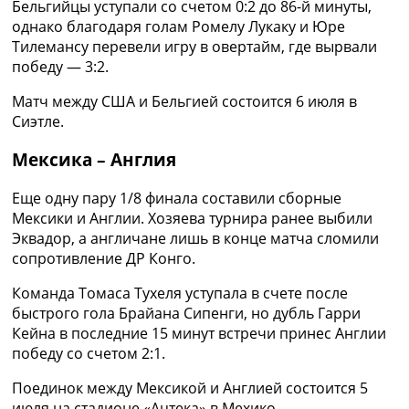
Бельгийцы уступали со счетом 0:2 до 86-й минуты,
Украина. Премьер-Лига
однако благодаря голам Ромелу Лукаку и Юре
Украина. Первая Лига
Тилемансу перевели игру в овертайм, где вырвали
Лига Чемпионов
победу — 3:2.
Англия. Премьер Лига
Испания. Ла Лига
Матч между США и Бельгией состоится 6 июля в
Другие Турниры >>>
Сиэтле.
Таблицы
Таблицы групп Чемпионата Мира
Мексика – Англия
Украина. Премьер-Лига
Украина. Первая Лига
Еще одну пару 1/8 финала составили сборные
Лига Чемпионов. Таблицы групп
Мексики и Англии. Хозяева турнира ранее выбили
Англия. Премьер-Лига
Эквадор, а англичане лишь в конце матча сломили
Испания. Ла Лига
сопротивление ДР Конго.
Все таблицы >>>
Команда Томаса Тухеля уступала в счете после
Рейтинги
быстрого гола Брайана Сипенги, но дубль Гарри
Рейтинг стран УЕФА
Кейна в последние 15 минут встречи принес Англии
Рейтинг клубов УЕФА
победу со счетом 2:1.
Рейтинг ФИФА
ТВ программа
Поединок между Мексикой и Англией состоится 5
июля на стадионе «Ацтека» в Мехико.