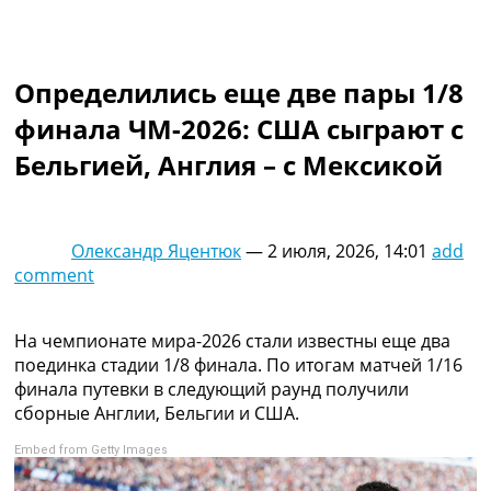
Коллективный прогноз
Турниры
Чемпионат Мира
Определились еще две пары 1/8
Украина. Премьер-Лига
Украина. Первая Лига
финала ЧМ-2026: США сыграют с
Лига Чемпионов
Бельгией, Англия – с Мексикой
Англия. Премьер Лига
Испания. Ла Лига
Другие Турниры >>>
Таблицы
Олександр Яцентюк
—
2 июля, 2026, 14:01
add
Таблицы групп Чемпионата Мира
comment
Украина. Премьер-Лига
Украина. Первая Лига
Лига Чемпионов. Таблицы групп
На чемпионате мира-2026 стали известны еще два
Англия. Премьер-Лига
поединка стадии 1/8 финала. По итогам матчей 1/16
Испания. Ла Лига
финала путевки в следующий раунд получили
Все таблицы >>>
сборные Англии, Бельгии и США.
Рейтинги
Embed from Getty Images
Рейтинг стран УЕФА
Рейтинг клубов УЕФА