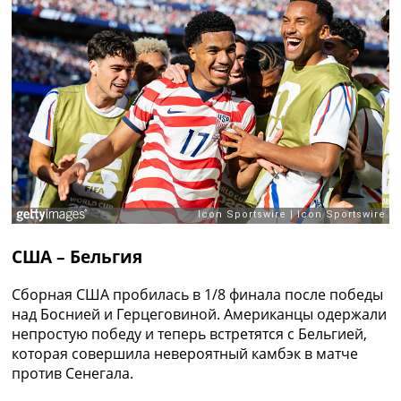
Рейтинг ФИФА
ТВ программа
RU
UA
Categories
Главная
Новости футбола
Видео
Трансферы
Новости футбола Украины
США – Бельгия
Последние комментарии
Конкурс прогнозов
Сборная США пробилась в 1/8 финала после победы
Логин
над Боснией и Герцеговиной. Американцы одержали
Рейтинги
непростую победу и теперь встретятся с Бельгией,
Правила
которая совершила невероятный камбэк в матче
Коллективный прогноз
против Сенегала.
Турниры
Чемпионат Мира