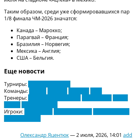
Таким образом, среди уже сформировавшихся пар
1/8 финала ЧМ-2026 значатся:
Канада – Марокко;
Парагвай – Франция;
Бразилия – Норвегия;
Мексика – Англия;
США – Бельгия.
Еще новости
Турниры:
Чемпионат Мира
Команды:
Англия
Бельгия
Мексика
США
Тренеры:
Маурисио Почеттино
Руди Гарсия
Томас
Тухель
Хавьер Агирре
Игроки:
Гарри Кейн
Малик Тиллман
Рауль Хименес
Юри Тилеманс
Олександр Яцентюк
—
2 июля, 2026, 14:01
add