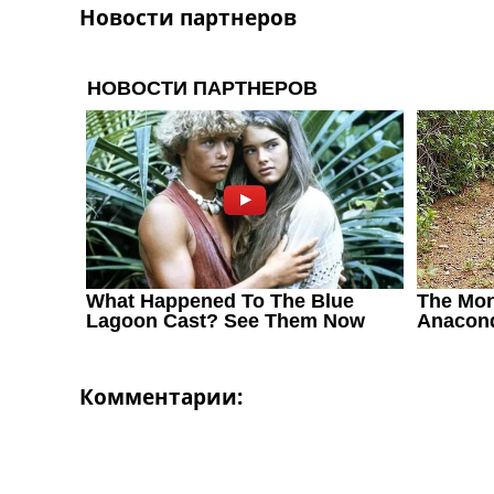
Новости партнеров
Украина. Первая Лига
Лига Чемпионов
Англия. Премьер Лига
Испания. Ла Лига
Другие Турниры >>>
Таблицы
Таблицы групп Чемпионата Мира
Украина. Премьер-Лига
Украина. Первая Лига
Лига Чемпионов. Таблицы групп
Англия. Премьер-Лига
Испания. Ла Лига
Все таблицы >>>
Рейтинги
Рейтинг стран УЕФА
Рейтинг клубов УЕФА
Комментарии:
Рейтинг ФИФА
ТВ программа