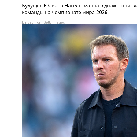
Будущее Юлиана Нагельсманна в должности гл
Турниры
команды на чемпионате мира-2026.
Чемпионат Мира
Украина. Премьер-Лига
Embed from Getty Images
Украина. Первая Лига
Лига Чемпионов
Англия. Премьер Лига
Испания. Ла Лига
Другие Турниры >>>
Таблицы
Таблицы групп Чемпионата Мира
Украина. Премьер-Лига
Украина. Первая Лига
Лига Чемпионов. Таблицы групп
Англия. Премьер-Лига
Испания. Ла Лига
Все таблицы >>>
Рейтинги
Рейтинг стран УЕФА
Рейтинг клубов УЕФА
Рейтинг ФИФА