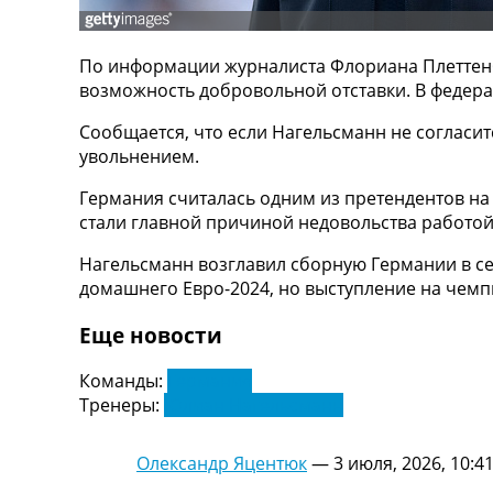
ТВ программа
RU
По информации журналиста Флориана Плеттенб
UA
возможность добровольной отставки. В федер
Categories
Сообщается, что если Нагельсманн не согласит
увольнением.
Главная
Новости футбола
Германия считалась одним из претендентов на
Видео
стали главной причиной недовольства работой
Трансферы
Нагельсманн возглавил сборную Германии в се
Новости футбола Украины
домашнего Евро-2024, но выступление на чемп
Последние комментарии
Конкурс прогнозов
Еще новости
Логин
Рейтинги
Команды:
Германия
Правила
Тренеры:
Юлиан Нагельсманн
Коллективный прогноз
Турниры
Олександр Яцентюк
—
3 июля, 2026, 10:4
Чемпионат Мира
Украина. Премьер-Лига