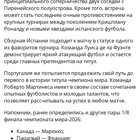
принципиального соперничества двух соседей с
Украина. Премьер-Лига
Пиренейского полуострова. Кроме того, встреча
Украина. Первая Лига
может стать последним очным противостоянием на
Лига Чемпионов
крупных турнирах между поколением Криштиану
Англия. Премьер Лига
Роналду и новыми звездами испанского футбола.
Испания. Ла Лига
Другие Турниры >>>
Сборная Испании подходит к матчу в статусе одного
Таблицы
из фаворитов турнира. Команда Луиса де ла Фуэнте
Таблицы групп Чемпионата Мира
демонстрирует яркий атакующий футбол и остается
Украина. Премьер-Лига
среди главных претендентов на титул.
Украина. Первая Лига
Португалия же попытается продолжить свой путь до
Лига Чемпионов. Таблицы групп
первого в истории титула чемпиона мира. Команда
Англия. Премьер-Лига
Роберто Мартинеса имеет в своем составе сочетание
Испания. Ла Лига
опытных футболистов и молодых талантов, что
Все таблицы >>>
позволяет рассчитывать на успех в любом матче.
Рейтинги
Рейтинг стран УЕФА
Напомним, ранее определились и другие пары 1/8
Рейтинг клубов УЕФА
финала чемпионата мира-2026:
Рейтинг ФИФА
ТВ программа
Канада — Марокко;
Парагвай — Франция;