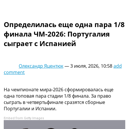
Коллективный прогноз
Турниры
Чемпионат Мира
Определилась еще одна пара 1/8
Украина. Премьер-Лига
Украина. Первая Лига
финала ЧМ-2026: Португалия
Лига Чемпионов
сыграет с Испанией
Англия. Премьер Лига
Испания. Ла Лига
Другие Турниры >>>
Таблицы
Олександр Яцентюк
—
3 июля, 2026, 10:58
add
Таблицы групп Чемпионата Мира
comment
Украина. Премьер-Лига
Украина. Первая Лига
Лига Чемпионов. Таблицы групп
На чемпионате мира-2026 сформировалась еще
Англия. Премьер-Лига
одна топовая пара стадии 1/8 финала. За право
Испания. Ла Лига
сыграть в четвертьфинале сразятся сборные
Все таблицы >>>
Португалии и Испании.
Рейтинги
Embed from Getty Images
Рейтинг стран УЕФА
Рейтинг клубов УЕФА