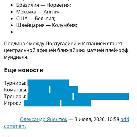
Бразилия — Норвегия;
Мексика — Англия;
США — Бельгия;
Швейцария — Колумбия;
Поединок между Португалией и Испанией станет
центральной афишей ближайших матчей плей-офф
мундиаля.
Еще новости
Турниры:
Чемпионат Мира
Команды:
Испания
Португалия
Тренеры:
Роберто Мартинес
Хосе Луис де ла Фуэнте
Игроки:
Гонсалу Рамуш
Ламин Ямал
Олександр Яцентюк
—
3 июля, 2026, 10:58
add
comment