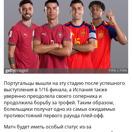
Рейтинг ФИФА
ТВ программа
RU
UA
Categories
Главная
Новости футбола
Видео
Трансферы
Новости футбола Украины
Португальцы вышли на эту стадию после успешного
Последние комментарии
выступления в 1/16 финала, а Испания также
Конкурс прогнозов
уверенно преодолела своего соперника и
Логин
продолжила борьбу за трофей. Таким образом,
Рейтинги
болельщики получат одно из самых ожидаемых
Правила
противостояний первого раунда плей-офф.
Коллективный прогноз
Турниры
Матч будет иметь особый статус из-за
Чемпионат Мира