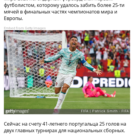
Рейтинг ФИФА
футболистом, которому удалось забить более 25-ти
ТВ программа
мячей в финальных частях чемпионатов мира и
Европы.
RU
UA
Embed from Getty Images
Categories
Главная
Новости футбола
Видео
Трансферы
Новости футбола Украины
Последние комментарии
Конкурс прогнозов
Логин
Рейтинги
Правила
Коллективный прогноз
Сейчас на счету 41-летнего португальца 25 голов на
Турниры
двух главных турнирах для национальных сборных.
Чемпионат Мира