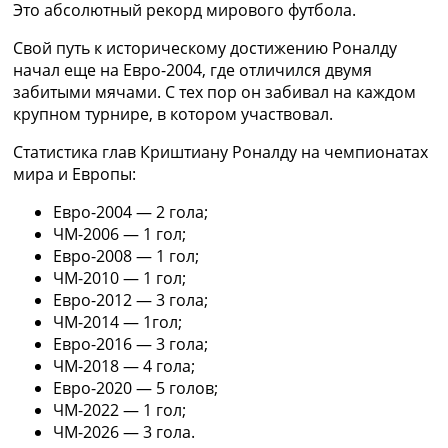
Это абсолютный рекорд мирового футбола.
Украина. Премьер-Лига
Украина. Первая Лига
Свой путь к историческому достижению Роналду
Лига Чемпионов
начал еще на Евро-2004, где отличился двумя
Англия. Премьер Лига
забитыми мячами. С тех пор он забивал на каждом
Испания. Ла Лига
крупном турнире, в котором участвовал.
Другие Турниры >>>
Таблицы
Статистика глав Криштиану Роналду на чемпионатах
Таблицы групп Чемпионата Мира
мира и Европы:
Украина. Премьер-Лига
Евро-2004 — 2 гола;
Украина. Первая Лига
ЧМ-2006 — 1 гол;
Лига Чемпионов. Таблицы групп
Евро-2008 — 1 гол;
Англия. Премьер-Лига
ЧМ-2010 — 1 гол;
Испания. Ла Лига
Евро-2012 — 3 гола;
Все таблицы >>>
ЧМ-2014 — 1гол;
Рейтинги
Евро-2016 — 3 гола;
Рейтинг стран УЕФА
ЧМ-2018 — 4 гола;
Рейтинг клубов УЕФА
Евро-2020 — 5 голов;
Рейтинг ФИФА
ЧМ-2022 — 1 гол;
ТВ программа
ЧМ-2026 — 3 гола.