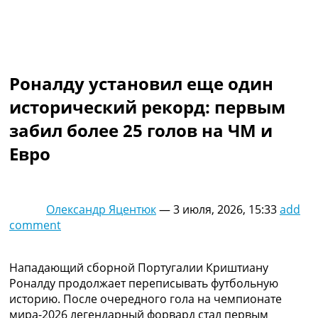
Коллективный прогноз
Турниры
Чемпионат Мира
Украина. Премьер-Лига
Украина. Первая Лига
Роналду установил еще один
Лига Чемпионов
исторический рекорд: первым
Англия. Премьер Лига
Испания. Ла Лига
забил более 25 голов на ЧМ и
Другие Турниры >>>
Евро
Таблицы
Таблицы групп Чемпионата Мира
Украина. Премьер-Лига
Украина. Первая Лига
Олександр Яцентюк
—
3 июля, 2026, 15:33
add
Лига Чемпионов. Таблицы групп
comment
Англия. Премьер-Лига
Испания. Ла Лига
Все таблицы >>>
Нападающий сборной Португалии Криштиану
Рейтинги
Роналду продолжает переписывать футбольную
Рейтинг стран УЕФА
историю. После очередного гола на чемпионате
Рейтинг клубов УЕФА
мира-2026 легендарный форвард стал первым