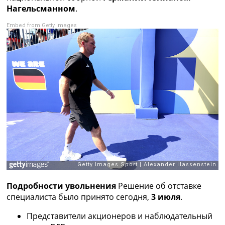
Рейтинг ФИФА
Нагельсманном
.
ТВ программа
Embed from Getty Images
RU
UA
Categories
Главная
Новости футбола
Видео
Трансферы
Новости футбола Украины
Последние комментарии
Конкурс прогнозов
Логин
Рейтинги
Подробности увольнения
Решение об отставке
Правила
специалиста было принято сегодня,
3 июля
.
Коллективный прогноз
Турниры
Представители акционеров и наблюдательный
Чемпионат Мира