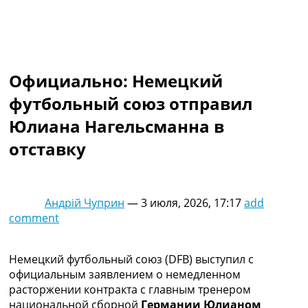
Коллективный прогноз
Турниры
Чемпионат Мира
Украина. Премьер-Лига
Украина. Первая Лига
Официально: Немецкий
Лига Чемпионов
футбольный союз отправил
Англия. Премьер Лига
Испания. Ла Лига
Юлиана Нагельсманна в
Другие Турниры >>>
отставку
Таблицы
Таблицы групп Чемпионата Мира
Украина. Премьер-Лига
Украина. Первая Лига
Андрій Чуприн
—
3 июля, 2026, 17:17
add
Лига Чемпионов. Таблицы групп
comment
Англия. Премьер-Лига
Испания. Ла Лига
Все таблицы >>>
Немецкий футбольный союз (DFB) выступил с
Рейтинги
официальным заявлением о немедленном
Рейтинг стран УЕФА
расторжении контракта с главным тренером
Рейтинг клубов УЕФА
национальной сборной
Германии Юлианом