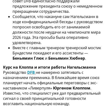
совет DFB единогласно поддержали
Украина. Премьер-Лига
предложение президента союзу о немедленном
Украина. Первая Лига
прекращении сотрудничества.
Лига Чемпионов
Сообщается, что накануне сам Нагельсманн в
Англия. Премьер Лига
ходе конфиденциальной беседы с руководством
Испания. Ла Лига
попросил освободить его от занимаемой
Другие Турниры >>>
должности после неудачи на чемпионате мира
Таблицы
2026 года. Эта просьба была оперативно
Таблицы групп Чемпионата Мира
удовлетворена.
Украина. Премьер-Лига
Вместе с главным тренером тренерский мостик
Украина. Первая Лига
Бундестим покидают и его ассистенты —
Лига Чемпионов. Таблицы групп
Беньямин Глюк
и
Беньямин Хюбнер
.
Англия. Премьер-Лига
Испания. Ла Лига
Курс на Клоппа и итоги работы Нагельсманна
Все таблицы >>>
Руководство
DFB
не намерено затягивать с
Рейтинги
назначением преемника. В ближайшее время союз
Рейтинг стран УЕФА
планирует начать официальные переговоры с экс-
Рейтинг клубов УЕФА
наставником «Ливерпуля»
Юргеном Клоппом
.
Рейтинг ФИФА
Известно, что специалист уже дал предварительный
ТВ программа
сигнал о своей принципиальной готовности
возглавить национальную команду.