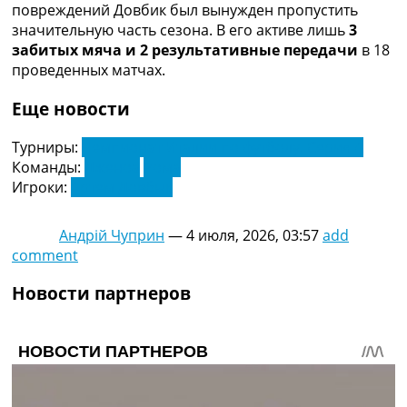
повреждений Довбик был вынужден пропустить
Украина. Премьер-Лига
значительную часть сезона. В его активе лишь
3
Украина. Первая Лига
забитых мяча и 2 результативные передачи
в 18
Лига Чемпионов
проведенных матчах.
Англия. Премьер Лига
Испания. Ла Лига
Еще новости
Другие Турниры >>>
Таблицы
Турниры:
Чемпионат Италии по футболу. Серия А
Таблицы групп Чемпионата Мира
Команды:
Дженоа
Рома
Украина. Премьер-Лига
Игроки:
Артем Довбык
Украина. Первая Лига
Лига Чемпионов. Таблицы групп
Англия. Премьер-Лига
Андрій Чуприн
—
4 июля, 2026, 03:57
add
Испания. Ла Лига
comment
Все таблицы >>>
Новости партнеров
Рейтинги
Рейтинг стран УЕФА
Рейтинг клубов УЕФА
Рейтинг ФИФА
ТВ программа