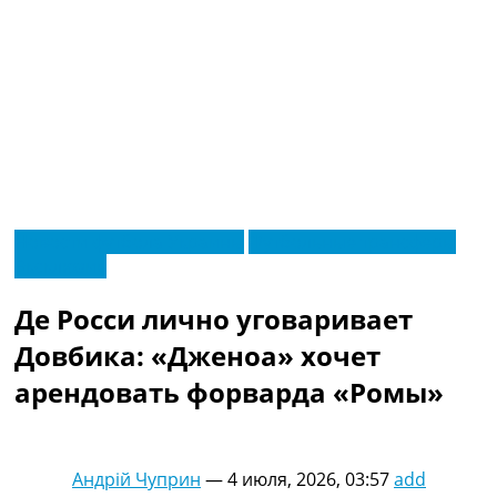
RU
Новости футбола Украины
Футбольные трансферы
UA
Эксклюзив
Главная
Меню
Новости футбола
Де Росси лично уговаривает
Видео
Трансферы
Довбика: «Дженоа» хочет
Новости футбола Украины
арендовать форварда «Ромы»
Последние комментарии
Конкурс прогнозов
Логин
Рейтинги
Андрій Чуприн
—
4 июля, 2026, 03:57
add
Правила