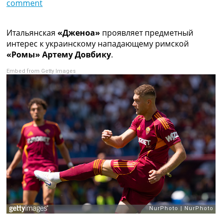
comment
Коллективный прогноз
Турниры
Чемпионат Мира
Итальянская
«Дженоа»
проявляет предметный
Украина. Премьер-Лига
интерес к украинскому нападающему римской
Украина. Первая Лига
«Ромы» Артему Довбику
.
Лига Чемпионов
Embed from Getty Images
Англия. Премьер Лига
Испания. Ла Лига
Другие Турниры >>>
Таблицы
Таблицы групп Чемпионата Мира
Украина. Премьер-Лига
Украина. Первая Лига
Лига Чемпионов. Таблицы групп
Англия. Премьер-Лига
Испания. Ла Лига
Все таблицы >>>
Рейтинги
Рейтинг стран УЕФА
Рейтинг клубов УЕФА