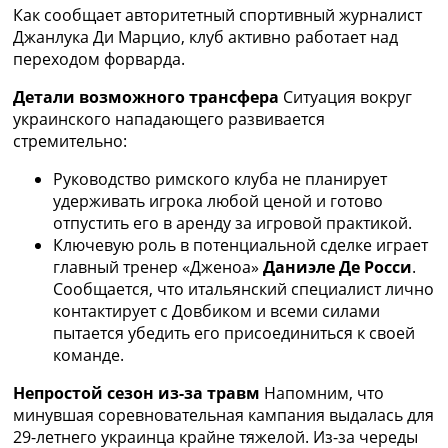
Рейтинг ФИФА
Как сообщает авторитетный спортивный журналист
ТВ программа
Джанлука Ди Марцио, клуб активно работает над
переходом форварда.
RU
UA
Детали возможного трансфера
Ситуация вокруг
украинского нападающего развивается
Categories
стремительно:
Главная
Руководство римского клуба не планирует
Новости футбола
удерживать игрока любой ценой и готово
Видео
отпустить его в аренду за игровой практикой.
Трансферы
Ключевую роль в потенциальной сделке играет
Новости футбола Украины
главный тренер «Дженоа»
Даниэле Де Росси
.
Последние комментарии
Сообщается, что итальянский специалист лично
Конкурс прогнозов
контактирует с Довбиком и всеми силами
Логин
пытается убедить его присоединиться к своей
Рейтинги
команде.
Правила
Непростой сезон из-за травм
Напомним, что
Коллективный прогноз
минувшая соревновательная кампания выдалась для
Турниры
29-летнего украинца крайне тяжелой. Из-за череды
Чемпионат Мира