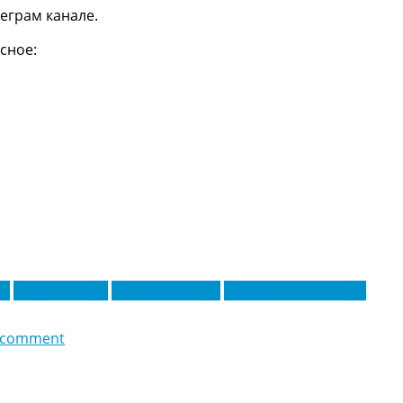
еграм канале.
сное:
ль
Деруа Дуарте
Лионель Месси
Лисандро Мартинес
 comment