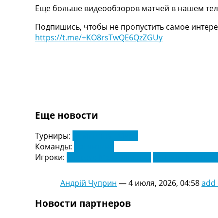
Еще больше видеообзоров матчей в нашем тел
Украина. Первая Лига
Лига Чемпионов
Подпишись, чтобы не пропустить самое интере
Англия. Премьер Лига
https://t.me/+KO8rsTwQE6QzZGUy
Испания. Ла Лига
Другие Турниры >>>
Таблицы
Таблицы групп Чемпионата Мира
Украина. Премьер-Лига
Украина. Первая Лига
Лига Чемпионов. Таблицы групп
Еще новости
Англия. Премьер-Лига
Испания. Ла Лига
Турниры:
Чемпионат Мира
Все таблицы >>>
Команды:
Аргентина
Рейтинги
Игроки:
Алексис Мак Аллистер
Гонсало Монтье
Рейтинг стран УЕФА
Рейтинг клубов УЕФА
Рейтинг ФИФА
Андрій Чуприн
—
4 июля, 2026, 04:58
add
ТВ программа
Новости партнеров