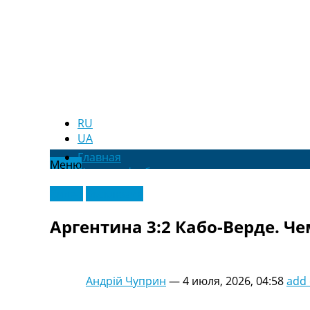
RU
UA
Главная
Меню
Новости футбола
Видео
Видео
Эксклюзив
Трансферы
Новости футбола Украины
Аргентина 3:2 Кабо-Верде. Ч
Последние комментарии
Конкурс прогнозов
Логин
Рейтинги
Андрій Чуприн
—
4 июля, 2026, 04:58
add
Правила
Коллективный прогноз