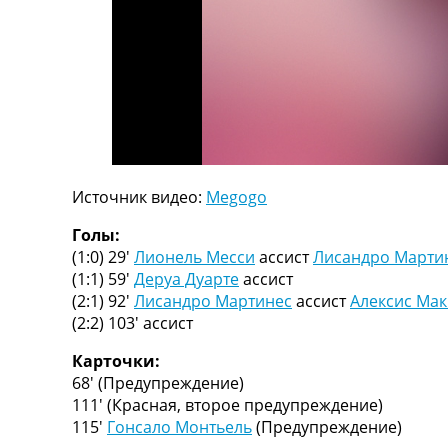
ТВ программа
RU
UA
Categories
Главная
Новости футбола
Источник видео:
Megogo
Видео
Трансферы
Голы:
Новости футбола Украины
(1:0) 29′
Лионель Месси
ассист
Лисандро Марти
Последние комментарии
(1:1) 59′
Деруа Дуарте
ассист
Конкурс прогнозов
(2:1) 92′
Лисандро Мартинес
ассист
Алексис Мак
Логин
(2:2) 103′
ассист
Рейтинги
Правила
Карточки:
Коллективный прогноз
68′
(Предупреждение)
Турниры
111′
(Красная, второе предупреждение)
Чемпионат Мира
115′
Гонсало Монтьель
(Предупреждение)
Украина. Премьер-Лига