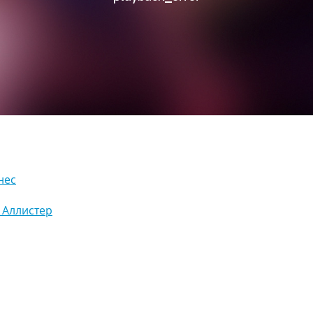
нес
 Аллистер