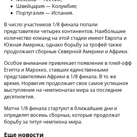
Украина. Премьер-Лига
Швейцария — Колумбия;
Украина. Первая Лига
Португалия — Испания.
Лига Чемпионов
В число участников 1/8 финала попали
Англия. Премьер Лига
представители четырех континентов. Наибольшее
Испания. Ла Лига
количество команд на этой стадии имеют Европа и
Другие Турниры >>>
Южная Америка, однако борьбу за трофей также
Таблицы
продолжают сборные Северной Америки и Африки.
Таблицы групп Чемпионата Мира
Украина. Премьер-Лига
Особое внимание привлекает появление в плей-офф
Украина. Первая Лига
Египта и Марокко, ставших единственными
Лига Чемпионов. Таблицы групп
представителями Африки в 1/8 финала. В то же
Англия. Премьер-Лига
время, Норвегия продолжает свое самое успешное
Испания. Ла Лига
выступление на чемпионатах мира за последние
Все таблицы >>>
десятилетия.
Рейтинги
Рейтинг стран УЕФА
Матчи 1/8 финала стартуют в ближайшие дни и
Рейтинг клубов УЕФА
определят восемь сборных, которые продолжат
Рейтинг ФИФА
борьбу за титул чемпиона мира.
ТВ программа
Еще новости