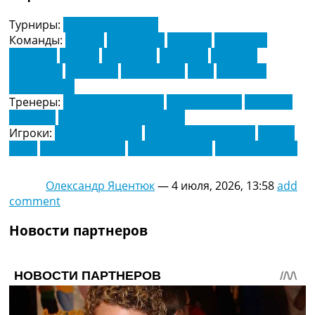
Турниры:
Чемпионат Мира
Команды:
Англия
Аргентина
Бельгия
Бразилия
Испания
Канада
Колумбия
Марокко
Мексика
Норвегия
Парагвай
Португалия
США
Франция
Швейцария
Тренеры:
Давиде Анчелотти
Дидье Дешам
Лайонел
Скалони
Хосе Луис де ла Фуэнте
Игроки:
Килиан Мбаппе
Криштиану Роналду
Ламин
Ямал
Лионель Месси
Мохамед Салах
Эрлинг Холанн
Олександр Яцентюк
—
4 июля, 2026, 13:58
add
comment
Новости партнеров