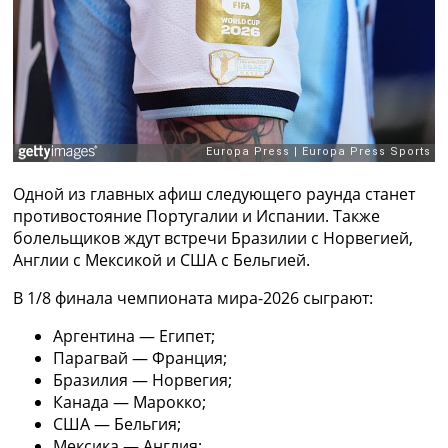
Рейтинг ФИФА
ТВ программа
RU
UA
Categories
Главная
Одной из главных афиш следующего раунда станет
Новости футбола
противостояние Португалии и Испании. Также
Видео
болельщиков ждут встречи Бразилии с Норвегией,
Трансферы
Англии с Мексикой и США с Бельгией.
Новости футбола Украины
Последние комментарии
В 1/8 финала чемпионата мира-2026 сыграют:
Конкурс прогнозов
Логин
Аргентина — Египет;
Рейтинги
Парагвай — Франция;
Правила
Бразилия — Норвегия;
Коллективный прогноз
Канада — Марокко;
Турниры
США — Бельгия;
Чемпионат Мира
Мексика — Англия;