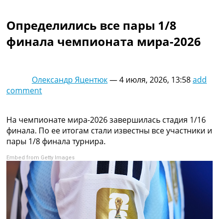
Коллективный прогноз
Турниры
Определились все пары 1/8
Чемпионат Мира
финала чемпионата мира-2026
Украина. Премьер-Лига
Украина. Первая Лига
Лига Чемпионов
Англия. Премьер Лига
Олександр Яцентюк
—
4 июля, 2026, 13:58
add
Испания. Ла Лига
comment
Другие Турниры >>>
Таблицы
Таблицы групп Чемпионата Мира
На чемпионате мира-2026 завершилась стадия 1/16
Украина. Премьер-Лига
финала. По ее итогам стали известны все участники и
Украина. Первая Лига
пары 1/8 финала турнира.
Лига Чемпионов. Таблицы групп
Embed from Getty Images
Англия. Премьер-Лига
Испания. Ла Лига
Все таблицы >>>
Рейтинги
Рейтинг стран УЕФА
Рейтинг клубов УЕФА