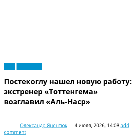
RU
Азия
Эксклюзив
UA
Главная
Меню
Постекоглу нашел новую работу:
Новости футбола
Видео
экстренер «Тоттенгема»
Трансферы
возглавил «Аль-Наср»
Новости футбола Украины
Последние комментарии
Конкурс прогнозов
Логин
Олександр Яцентюк
—
4 июля, 2026, 14:08
add
Рейтинги
comment
Правила