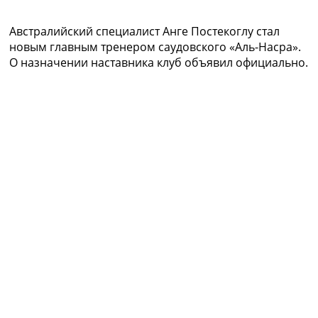
Коллективный прогноз
Турниры
Австралийский специалист Анге Постекоглу стал
Чемпионат Мира
новым главным тренером саудовского «Аль-Насра».
Украина. Премьер-Лига
О назначении наставника клуб объявил официально.
Украина. Первая Лига
Лига Чемпионов
Англия. Премьер Лига
Испания. Ла Лига
Другие Турниры >>>
Таблицы
Таблицы групп Чемпионата Мира
Украина. Премьер-Лига
Украина. Первая Лига
Лига Чемпионов. Таблицы групп
Англия. Премьер-Лига
Испания. Ла Лига
Все таблицы >>>
Рейтинги
Рейтинг стран УЕФА
Рейтинг клубов УЕФА