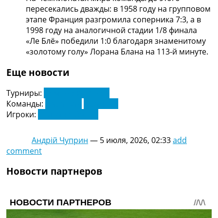
пересекались дважды: в 1958 году на групповом
этапе Франция разгромила соперника 7:3, а в
1998 году на аналогичной стадии 1/8 финала
«Ле Блё» победили 1:0 благодаря знаменитому
«золотому голу» Лорана Блана на 113-й минуте.
Еще новости
Турниры:
Чемпионат Мира
Команды:
Парагвай
Франция
Игроки:
Килиан Мбаппе
Андрій Чуприн
—
5 июля, 2026, 02:33
add
comment
Новости партнеров