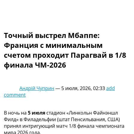
Коллективный прогноз
Турниры
Чемпионат Мира
Украина. Премьер-Лига
Украина. Первая Лига
Точный выстрел Мбаппе:
Лига Чемпионов
Франция с минимальным
Англия. Премьер Лига
Испания. Ла Лига
счетом проходит Парагвай в 1/8
Другие Турниры >>>
финала ЧМ-2026
Таблицы
Таблицы групп Чемпионата Мира
Украина. Премьер-Лига
Украина. Первая Лига
Андрій Чуприн
—
5 июля, 2026, 02:33
add
Лига Чемпионов. Таблицы групп
comment
Англия. Премьер-Лига
Испания. Ла Лига
Все таблицы >>>
В ночь на
5 июля
стадион «Линкольн Файнэншл
Рейтинги
Филд» в Филадельфии (штат Пенсильвания, США)
Рейтинг стран УЕФА
принял интригующий матч 1/8 финала чемпионата
Рейтинг клубов УЕФА
мира 2026 года.