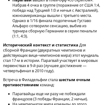
Парагвай
вышел в плей-офф «со скрипом».
Набрав 4 очка в группе (поражение от США 1:4,
победа над Турцией 1:0 и ничья с Австралией),
южноамериканцы вышли с третьего места.
Однако в 1/16 финала подопечные Густаво
Альфаро сотворили сенсацию, выбив из
турнира сборную Германии в серии пенальти
(1:1, 4:3).
Исторический контекст и статистика
Для
сборной Франции (двукратных чемпионов и
действующих вице-чемпионов мира) этот мундиаль
стал 17-м в истории. Парагвай участвует в мировых
первенствах в 9-й раз (лучшее достижение —
четвертьфинал в 2010 году).
Встреча в Филадельфии стала
шестым очным
противостоянием
команд:
Парагвайцы еще ни разу не побеждали
французов (3 победы Франции, 2 ничьи).
На чемпионатах мира команды до этого