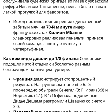
обслуживала судейская бригада во главе с узбекским
Украина. Премьер-Лига
рефери Ильгизом Танташевым, нельзя было назвать
Украина. Первая Лига
легкой прогулкой для фаворитов.
Лига Чемпионов
Англия. Премьер Лига
Исход противостояния решил единственный
Испания. Ла Лига
забитый мяч: на
70-й минуте
лидер
Другие Турниры >>>
французских атак
Килиан Мбаппе
Таблицы
хладнокровно реализовал пенальти, принеся
Таблицы групп Чемпионата Мира
своей команде заветную путевку в
Украина. Премьер-Лига
четвертьфинал.
Украина. Первая Лига
Как команды дошли до 1/8 финала
Соперники
Лига Чемпионов. Таблицы групп
подошли к этой стадии с абсолютно разным
Англия. Премьер-Лига
бэкграундом на текущем турнире:
Испания. Ла Лига
Все таблицы >>>
Франция
демонстрирует стопроцентный
Рейтинги
результат. На групповом этапе «Ле Блё»
Рейтинг стран УЕФА
поочередно обыграли Сенегал (3:1), Ирак (3:0) и
Рейтинг клубов УЕФА
Норвегию (4:1). В 1/16 финала подопечные
Рейтинг ФИФА
Дидье Дешама разгромили Швецию со счетом
ТВ программа
3:0.