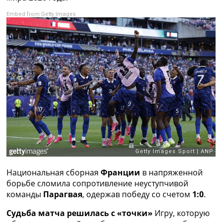
Рейтинг ФИФА
Embed from Getty Images
ТВ программа
RU
UA
Categories
Главная
Новости футбола
Видео
Трансферы
Новости футбола Украины
Последние комментарии
Конкурс прогнозов
Логин
Национальная сборная
Франции
в напряженной
Рейтинги
борьбе сломила сопротивление неуступчивой
Правила
команды
Парагвая
, одержав победу со счетом
1:0
.
Коллективный прогноз
Турниры
Судьба матча решилась с «точки»
Игру, которую
Чемпионат Мира