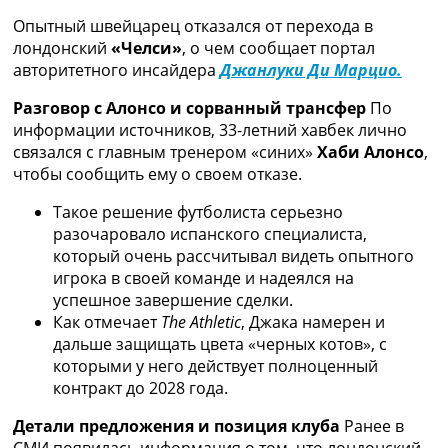
Рейтинг ФИФА
Опытный швейцарец отказался от перехода в
ТВ программа
лондонский
«Челси»
, о чем сообщает портал
авторитетного инсайдера
Джанлуки Ди Марцио.
RU
UA
Разговор с Алонсо и сорванный трансфер
По
информации источников, 33-летний хавбек лично
Categories
связался с главным тренером «синих»
Хаби Алонсо
,
чтобы сообщить ему о своем отказе.
Главная
Новости футбола
Такое решение футболиста серьезно
Видео
разочаровало испанского специалиста,
Трансферы
который очень рассчитывал видеть опытного
Новости футбола Украины
игрока в своей команде и надеялся на
Последние комментарии
успешное завершение сделки.
Конкурс прогнозов
Как отмечает
The Athletic
, Джака намерен и
Логин
дальше защищать цвета «черных котов», с
Рейтинги
которыми у него действует полноценный
Правила
контракт до 2028 года.
Коллективный прогноз
Турниры
Детали предложения и позиция клуба
Ранее в
Чемпионат Мира