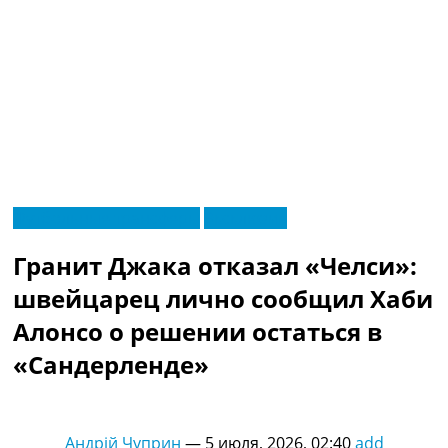
RU
Футбольные трансферы
Эксклюзив
UA
Главная
Меню
Гранит Джака отказал «Челси»:
Новости футбола
Видео
швейцарец лично сообщил Хаби
Трансферы
Алонсо о решении остаться в
Новости футбола Украины
Последние комментарии
«Сандерленде»
Конкурс прогнозов
Логин
Рейтинги
Андрій Чуприн
—
5 июля, 2026, 02:40
add
Правила