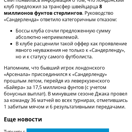
СМИ появилась информация о том, что лондонский
Украина. Премьер-Лига
клуб предложил за трансфер швейцарца
8
Украина. Первая Лига
миллионов фунтов стерлингов
. Руководство
Лига Чемпионов
«Сандерленда» ответило категоричным отказом:
Англия. Премьер Лига
Испания. Ла Лига
Боссы клуба сочли предложенную сумму
Другие Турниры >>>
абсолютно неприемлемой.
Таблицы
В клубе расценили такой оффер как проявление
Таблицы групп Чемпионата Мира
явного неуважения не только к «Сандерленду»,
Украина. Премьер-Лига
но и к статусу самого футболиста.
Украина. Первая Лига
Напомним, что бывший игрок лондонского
Лига Чемпионов. Таблицы групп
«Арсенала» присоединился к «Сандерленду»
Англия. Премьер-Лига
прошлым летом, перейдя из леверкузенского
Испания. Ла Лига
«Байера» за 17,5 миллиона фунтов (с учетом
Все таблицы >>>
бонусных выплат). В минувшем сезоне Джака провел
Рейтинги
за команду 36 матчей во всех турнирах, отметившись
Рейтинг стран УЕФА
1 забитым мячом и 6 результативными передачами.
Рейтинг клубов УЕФА
Рейтинг ФИФА
Еще новости
ТВ программа
Турниры:
Чемпионат Англии по футболу. АПЛ