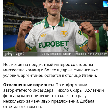
Рейтинг ФИФА
ТВ программа
RU
UA
Categories
Главная
Новости футбола
Видео
Трансферы
Несмотря на предметный интерес со стороны
Новости футбола Украины
множества команд и более щедрые финансовые
Последние комментарии
условия, аргентинец остается в столице Италии.
Конкурс прогнозов
Логин
Отклоненные варианты
По информации
Рейтинги
авторитетного инсайдера Николо Скиры, 32-летний
Правила
форвард категорически отказался от сразу
Коллективный прогноз
нескольких заманчивых предложений. Дибала
Турниры
ответил отказом на:
Чемпионат Мира