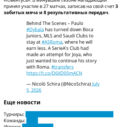
«Ювентуса». В минувшем сезоне нападающий
принял участие в 27 матчах, записав на свой счет
3
забитых мяча и 8 результативных передач
.
Behind The Scenes – Paulo
#Dybala
has turned down Boca
Juniors, MLS and Saudi Clubs to
stay at
#ASRoma
, where he will
earn less. A SerieA’s Club had
made an attempt for Joya, who
just wanted to continue his story
with Roma.
#transfers
https://t.co/D6XD0SmACN
— Nicolò Schira (@NicoSchira)
July
5, 2026
Еще новости
Турниры:
Чемпионат Италии по футболу. Серия А
Команды:
Рома
Игроки:
Пауло Дибала