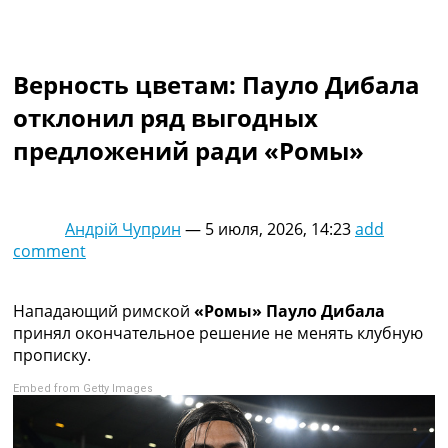
Коллективный прогноз
Турниры
Чемпионат Мира
Верность цветам: Пауло Дибала
Украина. Премьер-Лига
Украина. Первая Лига
отклонил ряд выгодных
Лига Чемпионов
предложений ради «Ромы»
Англия. Премьер Лига
Испания. Ла Лига
Другие Турниры >>>
Таблицы
Андрій Чуприн
—
5 июля, 2026, 14:23
add
Таблицы групп Чемпионата Мира
comment
Украина. Премьер-Лига
Украина. Первая Лига
Лига Чемпионов. Таблицы групп
Нападающий римской
«Ромы» Пауло Дибала
Англия. Премьер-Лига
принял окончательное решение не менять клубную
Испания. Ла Лига
прописку.
Все таблицы >>>
Embed from Getty Images
Рейтинги
Рейтинг стран УЕФА
Рейтинг клубов УЕФА