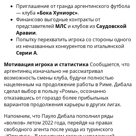
Украина. Премьер-Лига
Приглашение от гранда аргентинского футбола
Украина. Первая Лига
— клуба
«Бока Хуниорс»
.
Лига Чемпионов
Финансово выгодные контракты от
Англия. Премьер Лига
представителей
МЛС
и клубов из
Саудовской
Испания. Ла Лига
Аравии
.
Другие Турниры >>>
Попытку перехватить игрока со стороны одного
Таблицы
из неназванных конкурентов по итальянской
Таблицы групп Чемпионата Мира
Серии А
.
Украина. Премьер-Лига
Мотивация игрока и статистика
Сообщается, что
Украина. Первая Лига
аргентинец изначально не рассматривал
Лига Чемпионов. Таблицы групп
возможность смены клуба, будучи полностью
Англия. Премьер-Лига
нацеленным на продолжение работы в Риме. Дибала
Испания. Ла Лига
сделал выбор в пользу «Ромы», осознанно
Все таблицы >>>
отказавшись от гораздо более прибыльных
Рейтинги
вариантов продолжения карьеры в других лигах.
Рейтинг стран УЕФА
Рейтинг клубов УЕФА
Напомним, что Пауло Дибала пополнил ряды
Рейтинг ФИФА
«волков» летом 2022 года, перейдя на правах
ТВ программа
свободного агента после ухода из туринского