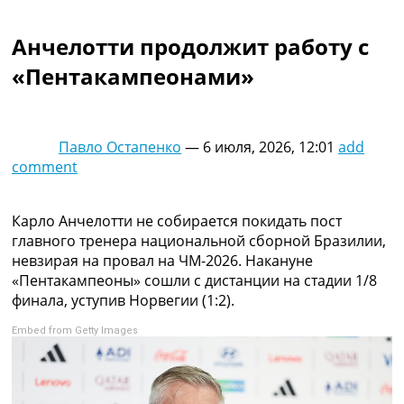
Коллективный прогноз
Турниры
Анчелотти продолжит работу с
Чемпионат Мира
«Пентакампеонами»
Украина. Премьер-Лига
Украина. Первая Лига
Лига Чемпионов
Англия. Премьер Лига
Павло Остапенко
—
6 июля, 2026, 12:01
add
Испания. Ла Лига
comment
Другие Турниры >>>
Таблицы
Таблицы групп Чемпионата Мира
Карло Анчелотти не собирается покидать пост
Украина. Премьер-Лига
главного тренера национальной сборной Бразилии,
Украина. Первая Лига
невзирая на провал на ЧМ-2026. Накануне
Лига Чемпионов. Таблицы групп
«Пентакампеоны» сошли с дистанции на стадии 1/8
Англия. Премьер-Лига
финала, уступив Норвегии (1:2).
Испания. Ла Лига
Embed from Getty Images
Все таблицы >>>
Рейтинги
Рейтинг стран УЕФА
Рейтинг клубов УЕФА