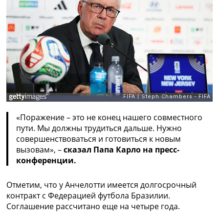
Рейтинг ФИФА
ТВ программа
RU
UA
Categories
Главная
Новости футбола
Видео
«Поражение – это не конец нашего совместного
Трансферы
пути. Мы должны трудиться дальше. Нужно
Новости футбола Украины
совершенствоваться и готовиться к новым
Последние комментарии
вызовам», –
сказал Папа Карло на пресс-
Конкурс прогнозов
конференции.
Логин
Рейтинги
Правила
Отметим, что у Анчелотти имеется долгосрочный
Коллективный прогноз
контракт с Федерацией футбола Бразилии.
Турниры
Соглашение рассчитано еще на четыре года.
Чемпионат Мира