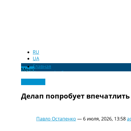
RU
UA
Главная
Меню
Новости футбола
Видео
Эксклюзив
Трансферы
Новости футбола Украины
Делап попробует впечатлить 
Последние комментарии
Конкурс прогнозов
Логин
Рейтинги
Павло Остапенко
—
6 июля, 2026, 13:58
a
Правила
Коллективный прогноз