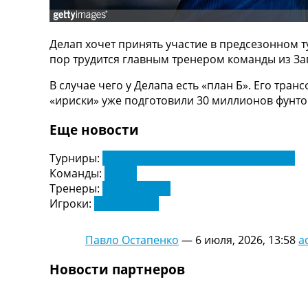
ТВ программа
RU
Делап хочет принять участие в предсезонном т
UA
пор трудится главным тренером команды из За
Categories
В случае чего у Делапа есть «план Б». Его тра
«ириски» уже подготовили 30 миллионов фунто
Главная
Новости футбола
Еще новости
Видео
Трансферы
Турниры:
Чемпионат Англии по футболу. АПЛ
Новости футбола Украины
Команды:
Челси
Последние комментарии
Тренеры:
Хаби Алонсо
Конкурс прогнозов
Игроки:
Лиам Делап
Логин
Рейтинги
Павло Остапенко
—
6 июля, 2026, 13:58
a
Правила
Коллективный прогноз
Новости партнеров
Турниры
Чемпионат Мира
Украина. Премьер-Лига