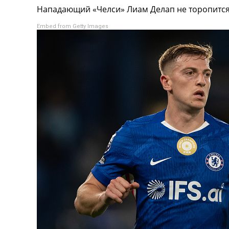
Нападающий «Челси» Лиам Делап не торопится 
Турниры
Чемпионат Мира
Embed from Getty Images
Украина. Премьер-Лига
Украина. Первая Лига
Лига Чемпионов
Англия. Премьер Лига
Испания. Ла Лига
Другие Турниры >>>
Таблицы
Таблицы групп Чемпионата Мира
Украина. Премьер-Лига
Украина. Первая Лига
Лига Чемпионов. Таблицы групп
Англия. Премьер-Лига
Испания. Ла Лига
Все таблицы >>>
Рейтинги
Рейтинг стран УЕФА
Рейтинг клубов УЕФА
Рейтинг ФИФА