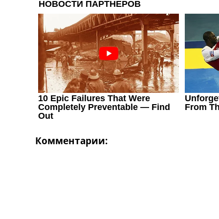
Украина. Первая Лига
Лига Чемпионов
Англия. Премьер Лига
Испания. Ла Лига
Другие Турниры >>>
Таблицы
Таблицы групп Чемпионата Мира
Украина. Премьер-Лига
Украина. Первая Лига
Лига Чемпионов. Таблицы групп
Англия. Премьер-Лига
Испания. Ла Лига
Все таблицы >>>
Комментарии:
Рейтинги
Рейтинг стран УЕФА
Рейтинг клубов УЕФА
Рейтинг ФИФА
ТВ программа