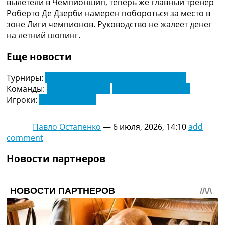
вылетели в Чемпионшип, теперь же главный тренер
Украина. Премьер-Лига
Роберто Де Дзерби намерен побороться за место в
Украина. Первая Лига
зоне Лиги чемпионов. Руководство не жалеет денег
Лига Чемпионов
на летний шопинг.
Англия. Премьер Лига
Испания. Ла Лига
Еще новости
Другие Турниры >>>
Таблицы
Турниры:
Чемпионат Англии по футболу. АПЛ
Таблицы групп Чемпионата Мира
Команды:
Манчестер Сити
Тоттенхэм Хотспурс
Украина. Премьер-Лига
Игроки:
Омар Мармуш
Украина. Первая Лига
Лига Чемпионов. Таблицы групп
Павло Остапенко
—
6 июля, 2026, 14:10
add
Англия. Премьер-Лига
comment
Испания. Ла Лига
Все таблицы >>>
Новости партнеров
Рейтинги
Рейтинг стран УЕФА
Рейтинг клубов УЕФА
Рейтинг ФИФА
ТВ программа