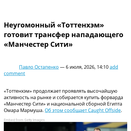
Коллективный прогноз
Турниры
Чемпионат Мира
Неугомонный «Тоттенхэм»
Украина. Премьер-Лига
Украина. Первая Лига
готовит трансфер нападающего
Лига Чемпионов
«Манчестер Сити»
Англия. Премьер Лига
Испания. Ла Лига
Другие Турниры >>>
Таблицы
Павло Остапенко
—
6 июля, 2026, 14:10
add
Таблицы групп Чемпионата Мира
comment
Украина. Премьер-Лига
Украина. Первая Лига
Лига Чемпионов. Таблицы групп
«Тоттенхэм» продолжает проявлять высочайшую
Англия. Премьер-Лига
активность на рынке и собирается купить форварда
Испания. Ла Лига
«Манчестер Сити» и национальной сборной Египта
Все таблицы >>>
Омара Мармуша.
Об этом сообщает Caught Offside
.
Рейтинги
Embed from Getty Images
Рейтинг стран УЕФА
Рейтинг клубов УЕФА