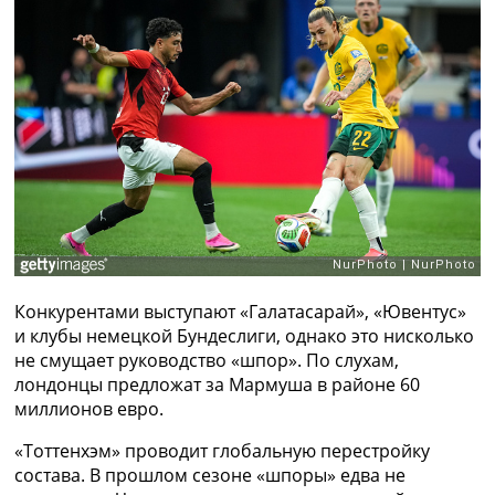
Рейтинг ФИФА
ТВ программа
RU
UA
Categories
Главная
Новости футбола
Видео
Трансферы
Новости футбола Украины
Конкурентами выступают «Галатасарай», «Ювентус»
Последние комментарии
и клубы немецкой Бундеслиги, однако это нисколько
Конкурс прогнозов
не смущает руководство «шпор». По слухам,
Логин
лондонцы предложат за Мармуша в районе 60
Рейтинги
миллионов евро.
Правила
Коллективный прогноз
«Тоттенхэм» проводит глобальную перестройку
Турниры
состава. В прошлом сезоне «шпоры» едва не
Чемпионат Мира