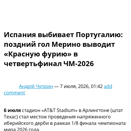
Коллективный прогноз
Турниры
Чемпионат Мира
Украина. Премьер-Лига
Украина. Первая Лига
Испания выбивает Португалию:
Лига Чемпионов
поздний гол Мерино выводит
Англия. Премьер Лига
Испания. Ла Лига
«Красную фурию» в
Другие Турниры >>>
четвертьфинал ЧМ-2026
Таблицы
Таблицы групп Чемпионата Мира
Украина. Премьер-Лига
Украина. Первая Лига
Андрій Чуприн
—
7 июля, 2026, 01:42
add
Лига Чемпионов. Таблицы групп
comment
Англия. Премьер-Лига
Испания. Ла Лига
Все таблицы >>>
6 июля
стадион «AT&T Stadium» в Арлингтоне (штат
Рейтинги
Техас) стал местом проведения напряженного
Рейтинг стран УЕФА
иберийского дерби в рамках 1/8 финала чемпионата
Рейтинг клубов УЕФА
мира 2026 года.