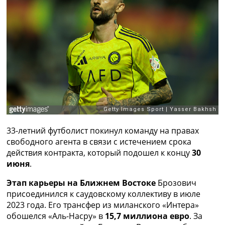
Рейтинг ФИФА
ТВ программа
RU
UA
Categories
Главная
Новости футбола
Видео
Трансферы
33-летний футболист покинул команду на правах
Новости футбола Украины
свободного агента в связи с истечением срока
Последние комментарии
действия контракта, который подошел к концу
30
Конкурс прогнозов
июня
.
Логин
Рейтинги
Этап карьеры на Ближнем Востоке
Брозович
Правила
присоединился к саудовскому коллективу в июле
Коллективный прогноз
2023 года. Его трансфер из миланского «Интера»
Турниры
обошелся «Аль-Насру» в
15,7 миллиона евро
. За
Чемпионат Мира