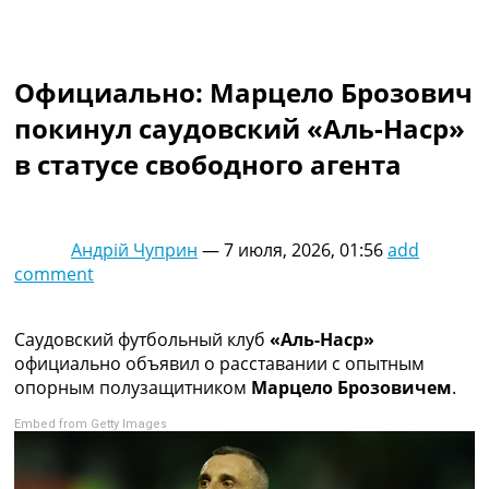
Коллективный прогноз
Турниры
Чемпионат Мира
Официально: Марцело Брозович
Украина. Премьер-Лига
Украина. Первая Лига
покинул саудовский «Аль-Наср»
Лига Чемпионов
в статусе свободного агента
Англия. Премьер Лига
Испания. Ла Лига
Другие Турниры >>>
Таблицы
Андрій Чуприн
—
7 июля, 2026, 01:56
add
Таблицы групп Чемпионата Мира
comment
Украина. Премьер-Лига
Украина. Первая Лига
Лига Чемпионов. Таблицы групп
Саудовский футбольный клуб
«Аль-Наср»
Англия. Премьер-Лига
официально объявил о расставании с опытным
Испания. Ла Лига
опорным полузащитником
Марцело Брозовичем
.
Все таблицы >>>
Embed from Getty Images
Рейтинги
Рейтинг стран УЕФА
Рейтинг клубов УЕФА