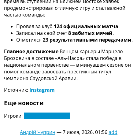
время выступлений на Ближнем Востоке хавбек
Украина. Премьер-Лига
продемонстрировал отличную игру и стал важной
Украина. Первая Лига
частью команды:
Лига Чемпионов
Англия. Премьер Лига
Провел за клуб
124 официальных матча
.
Испания. Ла Лига
Записал на свой счет
8 забитых мячей
.
Другие Турниры >>>
Отметился
23 результативными передачами
.
Таблицы
Главное достижение
Венцом карьеры Марцело
Таблицы групп Чемпионата Мира
Брозовича в составе «Аль-Насра» стала победа в
Украина. Премьер-Лига
национальном первенстве — в минувшем сезоне он
Украина. Первая Лига
помог команде завоевать престижный титул
Лига Чемпионов. Таблицы групп
чемпиона Саудовской Аравии.
Англия. Премьер-Лига
Испания. Ла Лига
Источник:
Instagram
Все таблицы >>>
Рейтинги
Еще новости
Рейтинг стран УЕФА
Рейтинг клубов УЕФА
Игроки:
Марсело Брозович
Рейтинг ФИФА
ТВ программа
Андрій Чуприн
—
7 июля, 2026, 01:56
add