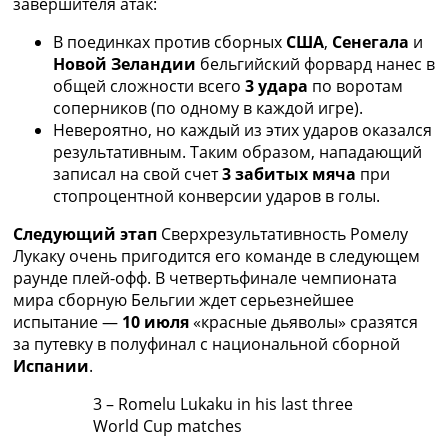
завершителя атак:
Украина. Премьер-Лига
Украина. Первая Лига
В поединках против сборных
США
,
Сенегала
и
Лига Чемпионов
Новой Зеландии
бельгийский форвард нанес в
Англия. Премьер Лига
общей сложности всего
3 удара
по воротам
Испания. Ла Лига
соперников (по одному в каждой игре).
Другие Турниры >>>
Невероятно, но каждый из этих ударов оказался
Таблицы
результативным. Таким образом, нападающий
Таблицы групп Чемпионата Мира
записал на свой счет
3 забитых мяча
при
Украина. Премьер-Лига
стопроцентной конверсии ударов в голы.
Украина. Первая Лига
Следующий этап
Сверхрезультативность Ромелу
Лига Чемпионов. Таблицы групп
Лукаку очень пригодится его команде в следующем
Англия. Премьер-Лига
раунде плей-офф. В четвертьфинале чемпионата
Испания. Ла Лига
мира сборную Бельгии ждет серьезнейшее
Все таблицы >>>
испытание —
10 июля
«красные дьяволы» сразятся
Рейтинги
за путевку в полуфинал с национальной сборной
Рейтинг стран УЕФА
Испании
.
Рейтинг клубов УЕФА
Рейтинг ФИФА
3 – Romelu Lukaku in his last three
ТВ программа
World Cup matches