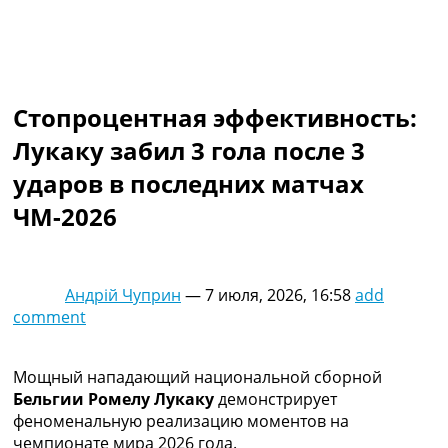
Коллективный прогноз
Турниры
Чемпионат Мира
Украина. Премьер-Лига
Украина. Первая Лига
Стопроцентная эффективность:
Лига Чемпионов
Лукаку забил 3 гола после 3
Англия. Премьер Лига
Испания. Ла Лига
ударов в последних матчах
Другие Турниры >>>
ЧМ-2026
Таблицы
Таблицы групп Чемпионата Мира
Украина. Премьер-Лига
Украина. Первая Лига
Андрій Чуприн
—
7 июля, 2026, 16:58
add
Лига Чемпионов. Таблицы групп
comment
Англия. Премьер-Лига
Испания. Ла Лига
Все таблицы >>>
Мощный нападающий национальной сборной
Рейтинги
Бельгии Ромелу Лукаку
демонстрирует
Рейтинг стран УЕФА
феноменальную реализацию моментов на
Рейтинг клубов УЕФА
чемпионате мира 2026 года.