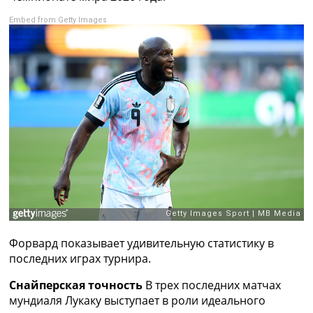
Рейтинг ФИФА
Embed from Getty Images
ТВ программа
RU
UA
Categories
Главная
Новости футбола
Видео
Трансферы
Новости футбола Украины
Последние комментарии
Конкурс прогнозов
Логин
Форвард показывает удивительную статистику в
Рейтинги
последних играх турнира.
Правила
Коллективный прогноз
Снайперская точность
В трех последних матчах
Турниры
мундиаля Лукаку выступает в роли идеального
Чемпионат Мира