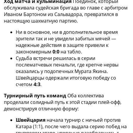
Ход матча и кульминация
Поединок, который
Украина. Премьер-Лига
обслуживала судейская бригада во главе с арбитром
Украина. Первая Лига
Иваном Бартоном из Сальвадора, превратился в
Лига Чемпионов
настоящую шахматную партию.
Англия. Премьер Лига
Испания. Ла Лига
Ни в основное, ни в дополнительное время
Другие Турниры >>>
зрители так и не увидели забитых мячей —
Таблицы
надежные действия в защите привели к
Таблицы групп Чемпионата Мира
закономерным
0:0
на табло.
Украина. Премьер-Лига
Судьба встречи решилась в серии
Украина. Первая Лига
послематчевых пенальти, где крепче нервы
Лига Чемпионов. Таблицы групп
оказались у подопечных Мурата Якина.
Англия. Премьер-Лига
Швейцарцы одержали итоговую победу со
Испания. Ла Лига
счетом
4:3
.
Все таблицы >>>
Турнирный путь команд
Оба коллектива
Рейтинги
проделали солидный путь к этой стадии плей-офф,
Рейтинг стран УЕФА
демонстрируя отличную форму:
Рейтинг клубов УЕФА
Рейтинг ФИФА
Швейцария
начала турнир с ничьей против
ТВ программа
Катара (1:1), после чего выдала серию побед на