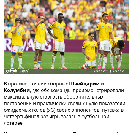
Рейтинг ФИФА
ТВ программа
RU
UA
Categories
Главная
Новости футбола
Видео
Трансферы
Новости футбола Украины
В противостоянии сборных
Швейцарии
и
Последние комментарии
Колумбии
, где обе команды продемонстрировали
Конкурс прогнозов
максимальную строгость оборонительных
Логин
построений и практически свели к нулю показатели
Рейтинги
ожидаемых голов (xG) своих оппонентов, путевка в
Правила
четвертьфинал разыгрывалась в футбольной
Коллективный прогноз
лотерее.
Турниры
Чемпионат Мира