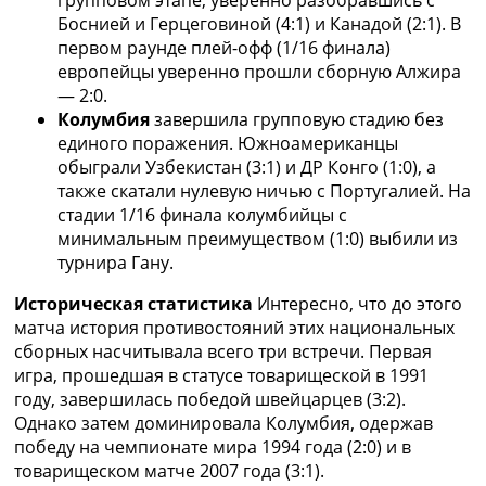
групповом этапе, уверенно разобравшись с
Боснией и Герцеговиной (4:1) и Канадой (2:1). В
первом раунде плей-офф (1/16 финала)
европейцы уверенно прошли сборную Алжира
— 2:0.
Колумбия
завершила групповую стадию без
единого поражения. Южноамериканцы
обыграли Узбекистан (3:1) и ДР Конго (1:0), а
также скатали нулевую ничью с Португалией. На
стадии 1/16 финала колумбийцы с
минимальным преимуществом (1:0) выбили из
турнира Гану.
Историческая статистика
Интересно, что до этого
матча история противостояний этих национальных
сборных насчитывала всего три встречи. Первая
игра, прошедшая в статусе товарищеской в 1991
году, завершилась победой швейцарцев (3:2).
Однако затем доминировала Колумбия, одержав
победу на чемпионате мира 1994 года (2:0) и в
товарищеском матче 2007 года (3:1).