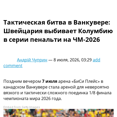
Коллективный прогноз
Турниры
Чемпионат Мира
Тактическая битва в Ванкувере:
Украина. Премьер-Лига
Украина. Первая Лига
Швейцария выбивает Колумбию
Лига Чемпионов
в серии пенальти на ЧМ-2026
Англия. Премьер Лига
Испания. Ла Лига
Другие Турниры >>>
Таблицы
Андрій Чуприн
—
8 июля, 2026, 03:29
add
Таблицы групп Чемпионата Мира
comment
Украина. Премьер-Лига
Украина. Первая Лига
Лига Чемпионов. Таблицы групп
Поздним вечером
7 июля
арена «БиСи Плейс» в
Англия. Премьер-Лига
канадском Ванкувере стала ареной для невероятно
Испания. Ла Лига
вязкого и тактически сложного поединка 1/8 финала
Все таблицы >>>
чемпионата мира 2026 года.
Рейтинги
Embed from Getty Images
Рейтинг стран УЕФА
Рейтинг клубов УЕФА