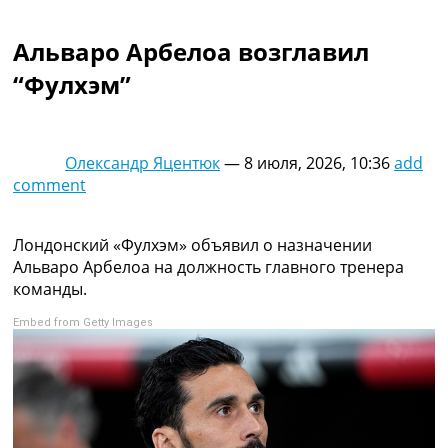
Коллективный прогноз
Турниры
Альваро Арбелоа возглавил
Чемпионат Мира
“Фулхэм”
Украина. Премьер-Лига
Украина. Первая Лига
Лига Чемпионов
Англия. Премьер Лига
Олександр Яцентюк
—
8 июля, 2026, 10:36
add
Испания. Ла Лига
comment
Другие Турниры >>>
Таблицы
Таблицы групп Чемпионата Мира
Лондонский «Фулхэм» объявил о назначении
Украина. Премьер-Лига
Альваро Арбелоа на должность главного тренера
Украина. Первая Лига
команды.
Лига Чемпионов. Таблицы групп
Embed from Getty Images
Англия. Премьер-Лига
Испания. Ла Лига
Все таблицы >>>
Рейтинги
Рейтинг стран УЕФА
Рейтинг клубов УЕФА