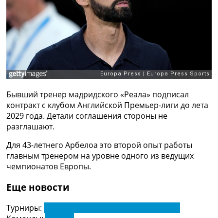
Рейтинг ФИФА
ТВ программа
RU
UA
Categories
Главная
Бывший тренер мадридского «Реала» подписал
Новости футбола
контракт с клубом Английской Премьер-лиги до лета
Видео
2029 года. Детали соглашения стороны не
Трансферы
разглашают.
Новости футбола Украины
Последние комментарии
Для 43-летнего Арбелоа это второй опыт работы
Конкурс прогнозов
главным тренером на уровне одного из ведущих
Логин
чемпионатов Европы.
Рейтинги
Правила
Еще новости
Коллективный прогноз
Турниры
Турниры:
Чемпионат Англии по футболу. АПЛ
Чемпионат Мира