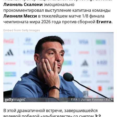
Рейтинг ФИФА
Лионель Скалони
эмоционально
ТВ программа
прокомментировал выступление капитана команды
Лионеля Месси
в тяжелейшем матче 1/8 финала
RU
чемпионата мира 2026 года против сборной
Египта
.
UA
Embed from Getty Images
Categories
Главная
Новости футбола
Видео
Трансферы
Новости футбола Украины
Последние комментарии
Конкурс прогнозов
Логин
Рейтинги
Правила
Коллективный прогноз
Турниры
В этой драматичной встрече, завершившейся
Чемпионат Мира
волевой победой «альбиселесте» со счетом
3:2
,