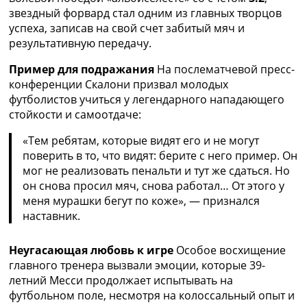
Украина. Премьер-Лига
звездный форвард стал одним из главных творцов
Украина. Первая Лига
успеха, записав на свой счет забитый мяч и
Лига Чемпионов
результативную передачу.
Англия. Премьер Лига
Пример для подражания
На послематчевой пресс-
Испания. Ла Лига
конференции Скалони призвал молодых
Другие Турниры >>>
футболистов учиться у легендарного нападающего
Таблицы
стойкости и самоотдаче:
Таблицы групп Чемпионата Мира
Украина. Премьер-Лига
«Тем ребятам, которые видят его и не могут
Украина. Первая Лига
поверить в то, что видят: берите с него пример. Он
Лига Чемпионов. Таблицы групп
мог не реализовать пенальти и тут же сдаться. Но
Англия. Премьер-Лига
он снова просил мяч, снова работал… От этого у
Испания. Ла Лига
меня мурашки бегут по коже», — признался
Все таблицы >>>
наставник.
Рейтинги
Рейтинг стран УЕФА
Неугасающая любовь к игре
Особое восхищение
Рейтинг клубов УЕФА
главного тренера вызвали эмоции, которые 39-
Рейтинг ФИФА
летний Месси продолжает испытывать на
ТВ программа
футбольном поле, несмотря на колоссальный опыт и