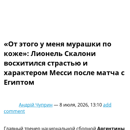
Коллективный прогноз
Турниры
Чемпионат Мира
Украина. Премьер-Лига
Украина. Первая Лига
Лига Чемпионов
«От этого у меня мурашки по
Англия. Премьер Лига
Испания. Ла Лига
коже»: Лионель Скалони
Другие Турниры >>>
восхитился страстью и
Таблицы
Таблицы групп Чемпионата Мира
характером Месси после матча с
Украина. Премьер-Лига
Египтом
Украина. Первая Лига
Лига Чемпионов. Таблицы групп
Англия. Премьер-Лига
Испания. Ла Лига
Андрій Чуприн
—
8 июля, 2026, 13:10
add
Все таблицы >>>
comment
Рейтинги
Рейтинг стран УЕФА
Рейтинг клубов УЕФА
Главный тренер национальной сборной
Аргентины