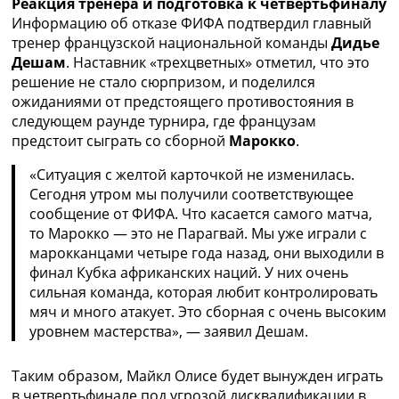
Реакция тренера и подготовка к четвертьфиналу
Украина. Премьер-Лига
Информацию об отказе ФИФА подтвердил главный
Украина. Первая Лига
тренер французской национальной команды
Дидье
Лига Чемпионов
Дешам
. Наставник «трехцветных» отметил, что это
Англия. Премьер Лига
решение не стало сюрпризом, и поделился
Испания. Ла Лига
ожиданиями от предстоящего противостояния в
Другие Турниры >>>
следующем раунде турнира, где французам
Таблицы
предстоит сыграть со сборной
Марокко
.
Таблицы групп Чемпионата Мира
Украина. Премьер-Лига
«Ситуация с желтой карточкой не изменилась.
Украина. Первая Лига
Сегодня утром мы получили соответствующее
Лига Чемпионов. Таблицы групп
сообщение от ФИФА. Что касается самого матча,
Англия. Премьер-Лига
то Марокко — это не Парагвай. Мы уже играли с
Испания. Ла Лига
марокканцами четыре года назад, они выходили в
Все таблицы >>>
финал Кубка африканских наций. У них очень
Рейтинги
сильная команда, которая любит контролировать
Рейтинг стран УЕФА
мяч и много атакует. Это сборная с очень высоким
Рейтинг клубов УЕФА
уровнем мастерства», — заявил Дешам.
Рейтинг ФИФА
ТВ программа
Таким образом, Майкл Олисе будет вынужден играть
в четвертьфинале под угрозой дисквалификации в