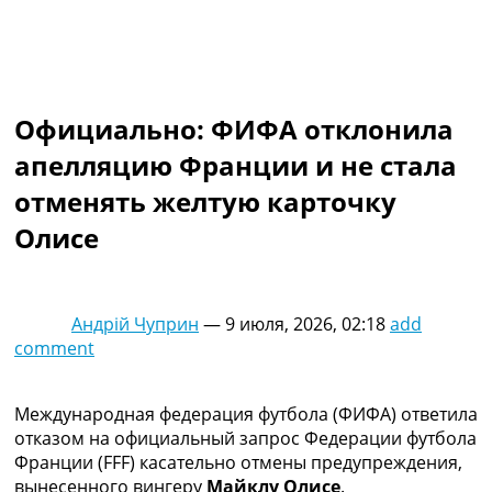
Коллективный прогноз
Турниры
Чемпионат Мира
Украина. Премьер-Лига
Украина. Первая Лига
Официально: ФИФА отклонила
Лига Чемпионов
апелляцию Франции и не стала
Англия. Премьер Лига
Испания. Ла Лига
отменять желтую карточку
Другие Турниры >>>
Олисе
Таблицы
Таблицы групп Чемпионата Мира
Украина. Премьер-Лига
Украина. Первая Лига
Андрій Чуприн
—
9 июля, 2026, 02:18
add
Лига Чемпионов. Таблицы групп
comment
Англия. Премьер-Лига
Испания. Ла Лига
Все таблицы >>>
Международная федерация футбола (ФИФА) ответила
Рейтинги
отказом на официальный запрос Федерации футбола
Рейтинг стран УЕФА
Франции (FFF) касательно отмены предупреждения,
Рейтинг клубов УЕФА
вынесенного вингеру
Майклу Олисе
.