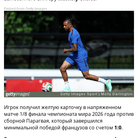
Рейтинг ФИФА
Embed from Getty Images
ТВ программа
RU
UA
Categories
Главная
Новости футбола
Видео
Трансферы
Новости футбола Украины
Последние комментарии
Конкурс прогнозов
Логин
Игрок получил желтую карточку в напряженном
Рейтинги
матче 1/8 финала чемпионата мира 2026 года против
Правила
сборной Парагвая, который завершился
Коллективный прогноз
минимальной победой французов со счетом
1:0
.
Турниры
Чемпионат Мира