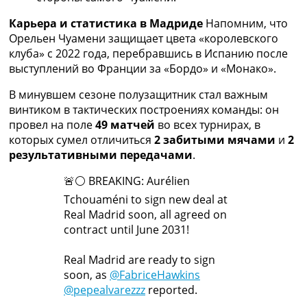
Украина. Премьер-Лига
Карьера и статистика в Мадриде
Напомним, что
Украина. Первая Лига
Орельен Чуамени защищает цвета «королевского
Лига Чемпионов
клуба» с 2022 года, перебравшись в Испанию после
Англия. Премьер Лига
выступлений во Франции за «Бордо» и «Монако».
Испания. Ла Лига
Другие Турниры >>>
В минувшем сезоне полузащитник стал важным
Таблицы
винтиком в тактических построениях команды: он
Таблицы групп Чемпионата Мира
провел на поле
49 матчей
во всех турнирах, в
Украина. Премьер-Лига
которых сумел отличиться
2 забитыми мячами
и
2
Украина. Первая Лига
результативными передачами
.
Лига Чемпионов. Таблицы групп
Англия. Премьер-Лига
🚨⚪️ BREAKING: Aurélien
Испания. Ла Лига
Tchouaméni to sign new deal at
Все таблицы >>>
Real Madrid soon, all agreed on
Рейтинги
contract until June 2031!
Рейтинг стран УЕФА
Рейтинг клубов УЕФА
Real Madrid are ready to sign
Рейтинг ФИФА
soon, as
@FabriceHawkins
ТВ программа
@pepealvarezzz
reported.