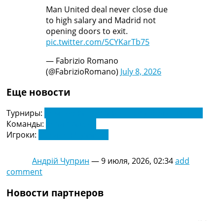
Man United deal never close due
to high salary and Madrid not
opening doors to exit.
pic.twitter.com/5CYKarTb75
— Fabrizio Romano
(@FabrizioRomano)
July 8, 2026
Еще новости
Турниры:
Чемпионат Испании по футболу. Ла Лига
Команды:
Реал Мадрид
Игроки:
Орелиен Чуамени
Андрій Чуприн
—
9 июля, 2026, 02:34
add
comment
Новости партнеров