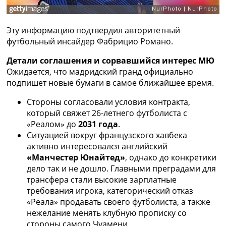
Рейтинг ФИФА
ТВ программа
Эту информацию подтвердил авторитетный
RU
футбольный инсайдер Фабрицио Романо.
UA
Детали соглашения и сорвавшийся интерес МЮ
Categories
Ожидается, что мадридский гранд официально
подпишет новые бумаги в самое ближайшее время.
Главная
Новости футбола
Стороны согласовали условия контракта,
Видео
который свяжет 26-летнего футболиста с
Трансферы
«Реалом» до
2031 года
.
Новости футбола Украины
Ситуацией вокруг французского хавбека
Последние комментарии
активно интересовался английский
Конкурс прогнозов
«Манчестер Юнайтед»
, однако до конкретики
Логин
дело так и не дошло. Главными преградами для
Рейтинги
трансфера стали высокие зарплатные
Правила
требования игрока, категорический отказ
Коллективный прогноз
«Реала» продавать своего футболиста, а также
Турниры
нежелание менять клубную прописку со
Чемпионат Мира
стороны самого Чуамени.