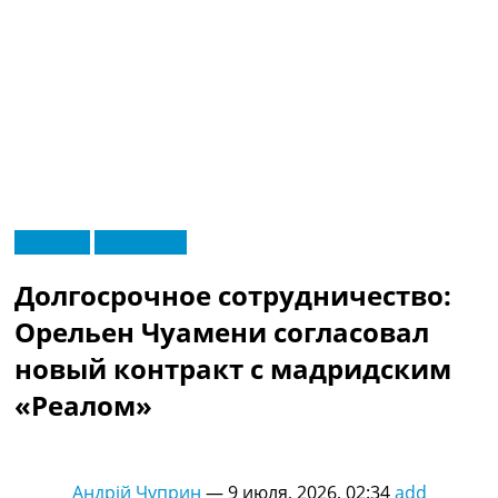
RU
Испания
Эксклюзив
UA
Главная
Меню
Долгосрочное сотрудничество:
Новости футбола
Видео
Орельен Чуамени согласовал
Трансферы
новый контракт с мадридским
Новости футбола Украины
Последние комментарии
«Реалом»
Конкурс прогнозов
Логин
Рейтинги
Андрій Чуприн
—
9 июля, 2026, 02:34
add
Правила