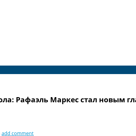
ола: Рафаэль Маркес стал новым г
8
add comment