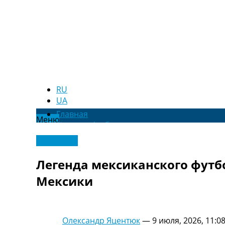
RU
UA
Главная
Меню
Новости футбола
Видео
Эксклюзив
Трансферы
Новости футбола Украины
Легенда мексиканского футб
Последние комментарии
Мексики
Конкурс прогнозов
Логин
Рейтинги
Правила
Олександр Яцентюк
—
9 июля, 2026, 11:0
Коллективный прогноз