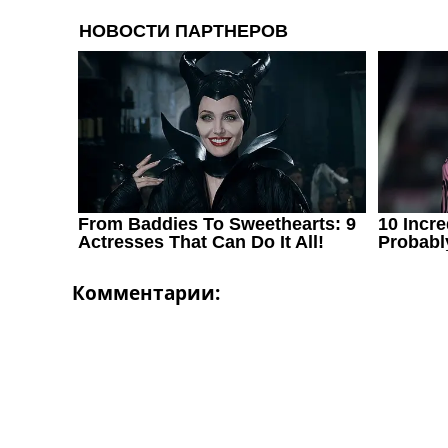
Украина. Первая Лига
Лига Чемпионов
Англия. Премьер Лига
Испания. Ла Лига
Другие Турниры >>>
Таблицы
Таблицы групп Чемпионата Мира
Украина. Премьер-Лига
Украина. Первая Лига
Лига Чемпионов. Таблицы групп
Англия. Премьер-Лига
Испания. Ла Лига
Все таблицы >>>
Комментарии:
Рейтинги
Рейтинг стран УЕФА
Рейтинг клубов УЕФА
Рейтинг ФИФА
ТВ программа