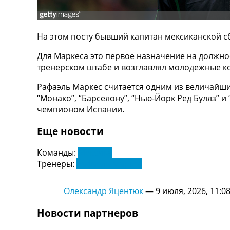
ТВ программа
RU
На этом посту бывший капитан мексиканской с
UA
Для Маркеса это первое назначение на должно
Categories
тренерском штабе и возглавлял молодежные ко
Главная
Рафаэль Маркес считается одним из величайших
Новости футбола
“Монако”, “Барселону”, “Нью-Йорк Ред Буллз” 
Видео
чемпионом Испании.
Трансферы
Новости футбола Украины
Еще новости
Последние комментарии
Конкурс прогнозов
Команды:
Мексика
Логин
Тренеры:
Рафаель Маркес
Рейтинги
Правила
Олександр Яцентюк
—
9 июля, 2026, 11:0
Коллективный прогноз
Турниры
Новости партнеров
Чемпионат Мира
Украина. Премьер-Лига