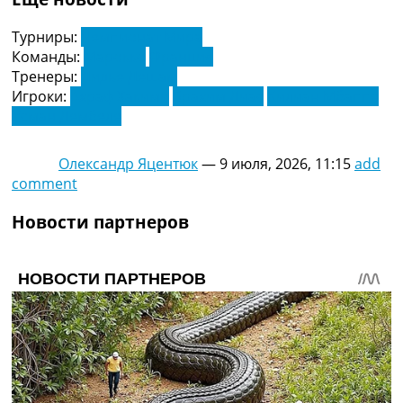
Турниры:
Чемпионат Мира
Команды:
Марокко
Франция
Тренеры:
Дидье Дешам
Игроки:
Ахраф Хакими
Брахим Диас
Килиан Мбаппе
Усман Дембеле
Олександр Яцентюк
—
9 июля, 2026, 11:15
add
comment
Новости партнеров