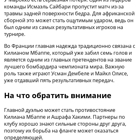
Украина. Премьер-Лига
команды Исмаэль Сайбари пропустит матч из-за
Украина. Первая Лига
травмы задней поверхности бедра. Для африканской
Лига Чемпионов
сборной это может стать ощутимым ударом, ведь он
Англия. Премьер Лига
был одним из самых результативных игроков на
Испания. Ла Лига
турнире.
Другие Турниры >>>
Во Франции главная надежда традиционно связана с
Таблицы
Килианом Мбаппе, который уже забил семь голов и
Таблицы групп Чемпионата Мира
является одним из главных претендентов на звание
Украина. Премьер-Лига
лучшего бомбардира чемпионата мира. Важную
Украина. Первая Лига
роль также играют Усман Дембеле и Майкл Олисе,
Лига Чемпионов. Таблицы групп
уже отдавший пять результативных передач.
Англия. Премьер-Лига
Испания. Ла Лига
На что обратить внимание
Все таблицы >>>
Рейтинги
Рейтинг стран УЕФА
Главной дуэлью может стать противостояние
Рейтинг клубов УЕФА
Килиана Мбаппе и Ашрафа Хакими. Партнеры по
Рейтинг ФИФА
клубу хорошо знают сильные стороны друг друга,
ТВ программа
поэтому их борьба на фланге может оказаться
определяющей.