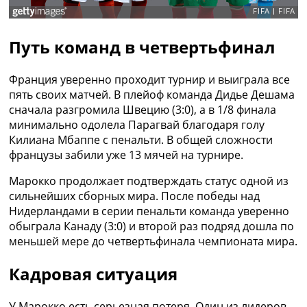
Рейтинг ФИФА
ТВ программа
Путь команд в четвертьфинал
RU
UA
Франция уверенно проходит турнир и выиграла все
Categories
пять своих матчей. В плейоф команда Дидье Дешама
сначала разгромила Швецию (3:0), а в 1/8 финала
Главная
минимально одолела Парагвай благодаря голу
Новости футбола
Килиана Мбаппе с пенальти. В общей сложности
Видео
французы забили уже 13 мячей на турнире.
Трансферы
Марокко продолжает подтверждать статус одной из
Новости футбола Украины
сильнейших сборных мира. После победы над
Последние комментарии
Нидерландами в серии пенальти команда уверенно
Конкурс прогнозов
обыграла Канаду (3:0) и второй раз подряд дошла по
Логин
меньшей мере до четвертьфинала чемпионата мира.
Рейтинги
Правила
Кадровая ситуация
Коллективный прогноз
Турниры
Чемпионат Мира
У Марокко есть серьезная потеря. Один из лидеров