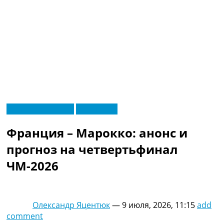
RU
Чемпионат Мира
Эксклюзив
UA
Главная
Меню
Франция – Марокко: анонс и
Новости футбола
Видео
прогноз на четвертьфинал
Трансферы
ЧМ-2026
Новости футбола Украины
Последние комментарии
Конкурс прогнозов
Логин
Олександр Яцентюк
—
9 июля, 2026, 11:15
add
Рейтинги
comment
Правила