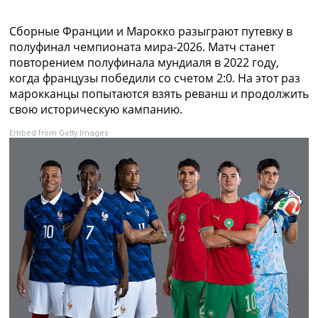
Коллективный прогноз
Турниры
Сборные Франции и Марокко разыграют путевку в
Чемпионат Мира
полуфинал чемпионата мира-2026. Матч станет
Украина. Премьер-Лига
повторением полуфинала мундиаля в 2022 году,
Украина. Первая Лига
когда французы победили со счетом 2:0. На этот раз
Лига Чемпионов
марокканцы попытаются взять реванш и продолжить
Англия. Премьер Лига
свою историческую кампанию.
Испания. Ла Лига
Embed from Getty Images
Другие Турниры >>>
Таблицы
Таблицы групп Чемпионата Мира
Украина. Премьер-Лига
Украина. Первая Лига
Лига Чемпионов. Таблицы групп
Англия. Премьер-Лига
Испания. Ла Лига
Все таблицы >>>
Рейтинги
Рейтинг стран УЕФА
Рейтинг клубов УЕФА