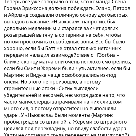
Теперь все уже говорило о том, что команда Свена
Горана Эрикссона должна побеждать. Элано, Петров
и Айрлэнд создавали отличную основу для быстрых
выпадов в касание. «Ньюкасал», напротив, был
довольно медленным и старался за счет долгих
розыгрышей вытянуть соперника на себя, чтобы
потом проскочить в свободные зоны. Все бы было
хорошо, если бы Батт не отдал столько неточных
передач и наладил взаимодействие с Н’Зогбиа –
ближе к концу матча они очень неплохо смотрелись,
если бы Смит и Жереми были чуть активнее, если бы
Мартинс и Видука чаще освобождались из-под
опеки. Но этого не произошло, а потому
стремительные атаки «Сити» выглядели
убедительней и весомей, несмотря даже на то, что
часто манчестерцы затрачивали на них слишком
много сил, а потому отвратительно выполняли
удары. У «Ньюкасла» были моменты (Мартинс
пробил рядом со штангой, а Жереми со штрафного
целился под перекладину, но ввиду слабости удара
Харту не составило труда перевести на мяч угловой),