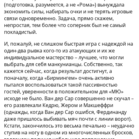
(подготовка, разумеется, а не «Рома») вынуждала
экономить силы, набирать очки и не терять игровые
связи одновременно. Задача, прямо скажем,
непростая, тем более что соперник был не самый
покладистый.
И, пожалуй, не слишком быстрая игра с надеждой на
один-два рывка кого-то из атакующих и их же
индивидуальное мастерство – лучшее, что могли
выбрать для себя манкунианцы. Собственно, так
кажется сейчас, когда результат достигнут, а
поначалу, когда «Бирмингем» очень активно
пытался воспользоваться такой пассивностью
гостей, уверенности в положительном для «МЮ»
исходе не было. Ван дер Сар совершенно не скучал –
его развлекали Кедрю, Жером и Макшеффри
(однажды, когда Ван дер Сар ошибся, Фердинанду
даже пришлось выбивать мяч почти с линии ворот).
Кстати, закончилось это весьма печально – неудачно
ступив на ногу в одном из многочисленных бросков,