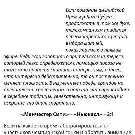
Коллективный прогноз
Если команды английской
Турниры
Премьер Лиги будут
Чемпионат Мира
продолжать в том же духе,
Украина. Премьер-Лига
телекомпаниям придется
Украина. Первая Лига
пересмотреть концепцию
Лига Чемпионов
выбора матчей,
Англия. Премьер Лига
показываемых в прямом
Испания. Ла Лига
эфире. Ведь если говорить о зрительском интересе,
Другие Турниры >>>
который легко определяется с помощью показа не
Таблицы
того, что принято считать интересным, а того,
Таблицы групп Чемпионата Мира
что интересно действительно, то он постепенно
Украина. Премьер-Лига
меняет плоскость. Вымученные победы грандов не
Украина. Первая Лига
впечатляют совершенно, а вот то, что происходит
Лига Чемпионов. Таблицы групп
в середине таблицы, увлекательно, интригующе и
Англия. Премьер-Лига
искренне, то бишь спортивно.
Испания. Ла Лига
Все таблицы >>>
«Манчестер Сити» – «Ньюкасл» – 3:1
Рейтинги
Рейтинг стран УЕФА
Если на какое-то время абстрагироваться от
Рейтинг клубов УЕФА
участников чемпионской гонки и обратить внимание