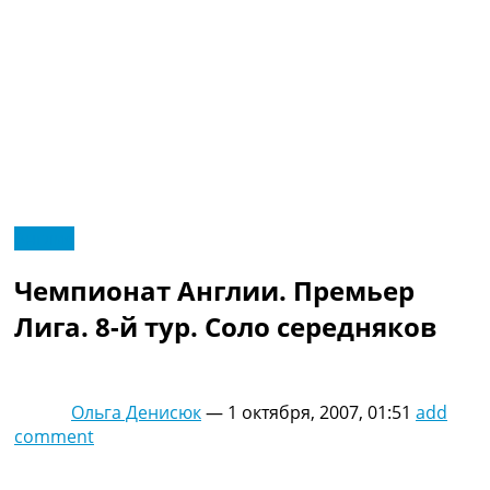
RU
Англия
UA
Главная
Меню
Чемпионат Англии. Премьер
Новости футбола
Видео
Лига. 8-й тур. Соло середняков
Трансферы
Новости футбола Украины
Последние комментарии
Ольга Денисюк
—
1 октября, 2007, 01:51
add
Конкурс прогнозов
comment
Логин
Рейтинги
Правила