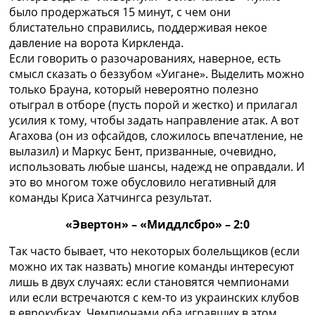
было продержаться 15 минут, с чем они
блистательно справились, поддерживая некое
давление на ворота Киркленда.
Если говорить о разочарованиях, наверное, есть
смысл сказать о беззубом «Уигане». Выделить можно
только Брауна, который невероятно полезно
отыграл в отборе (пусть порой и жестко) и прилагал
усилия к тому, чтобы задать направление атак. А вот
Агахова (он из офсайдов, сложилось впечатление, не
вылазил) и Маркус Бент, призванные, очевидно,
использовать любые шансы, надежд не оправдали. И
это во многом тоже обусловило негативный для
команды Криса Хатчингса результат.
«Эвертон» – «Миддлсбро» – 2:0
Так часто бывает, что некоторых болельщиков (если
можно их так назвать) многие команды интересуют
лишь в двух случаях: если становятся чемпионами
или если встречаются с кем-то из украинских клубов
в еврокубках. Чемпионами оба игравших в этом