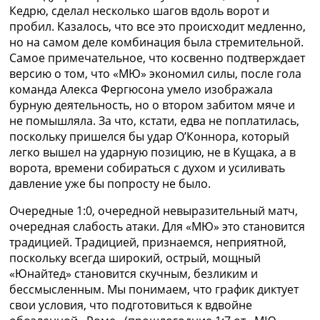
Кедрю, сделал несколько шагов вдоль ворот и
пробил. Казалось, что все это происходит медленно,
но на самом деле комбинация была стремительной.
Самое примечательное, что косвенно подтверждает
версию о том, что «МЮ» экономил силы, после гола
команда Алекса Фергюсона умело изображала
бурную деятельность, но о втором забитом мяче и
не помышляла. За что, кстати, едва не поплатилась,
поскольку пришелся бы удар О’Коннора, который
легко вышел на ударную позицию, не в Кущака, а в
ворота, времени собираться с духом и усиливать
давление уже бы попросту не было.
Очередные 1:0, очередной невыразительный матч,
очередная слабость атаки. Для «МЮ» это становится
традицией. Традицией, признаемся, неприятной,
поскольку всегда широкий, острый, мощный
«Юнайтед» становится скучным, безликим и
бессмысленным. Мы понимаем, что график диктует
свои условия, что подготовиться к вдвойне