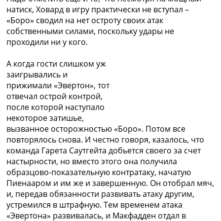
натиск, Ховард в игру практически не вступал –
«Боро» сводил на нет остроту своих атак
собственными силами, поскольку удары не
проходили ни у кого.
А когда гости слишком уж
заигрывались и
прижимали «Эвертон», тот
отвечал острой контрой,
после которой наступало
некоторое затишье,
вызванное осторожностью «Боро». Потом все
повторялось снова. И честно говоря, казалось, что
команда Гарета Саутгейта добьется своего за счет
настырности, но вместо этого она получила
образцово-показательную контратаку, начатую
Пиенааром и им же и завершенную. Он отобрал мяч,
и, передав обязанности развивать атаку другим,
устремился в штрафную. Тем временем атака
«Эвертона» развивалась, и Макфадден отдал в