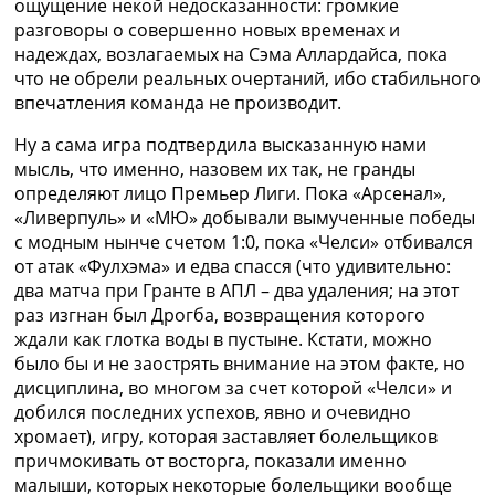
ощущение некой недосказанности: громкие
Украина. Премьер-Лига
разговоры о совершенно новых временах и
Украина. Первая Лига
надеждах, возлагаемых на Сэма Аллардайса, пока
Лига Чемпионов
что не обрели реальных очертаний, ибо стабильного
Англия. Премьер Лига
впечатления команда не производит.
Испания. Ла Лига
Другие Турниры >>>
Ну а сама игра подтвердила высказанную нами
Таблицы
мысль, что именно, назовем их так, не гранды
Таблицы групп Чемпионата Мира
определяют лицо Премьер Лиги. Пока «Арсенал»,
Украина. Премьер-Лига
«Ливерпуль» и «МЮ» добывали вымученные победы
Украина. Первая Лига
с модным нынче счетом 1:0, пока «Челси» отбивался
Лига Чемпионов. Таблицы групп
от атак «Фулхэма» и едва спасся (что удивительно:
Англия. Премьер-Лига
два матча при Гранте в АПЛ – два удаления; на этот
Испания. Ла Лига
раз изгнан был Дрогба, возвращения которого
Все таблицы >>>
ждали как глотка воды в пустыне. Кстати, можно
Рейтинги
было бы и не заострять внимание на этом факте, но
Рейтинг стран УЕФА
дисциплина, во многом за счет которой «Челси» и
Рейтинг клубов УЕФА
добился последних успехов, явно и очевидно
Рейтинг ФИФА
хромает), игру, которая заставляет болельщиков
ТВ программа
причмокивать от восторга, показали именно
малыши, которых некоторые болельщики вообще