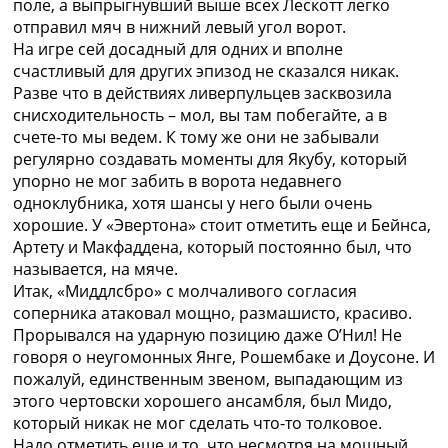
поле, а выпрыгнувший выше всех Лескотт легко
отправил мяч в нижний левый угол ворот.
На игре сей досадный для одних и вполне
счастливый для других эпизод не сказался никак.
Разве что в действиях ливерпульцев засквозила
снисходительность – мол, вы там побегайте, а в
счете-то мы ведем. К тому же они не забывали
регулярно создавать моменты для Якубу, который
упорно не мог забить в ворота недавнего
одноклубника, хотя шансы у него были очень
хорошие. У «Эвертона» стоит отметить еще и Бейнса,
Артету и Макфаддена, который постоянно был, что
называется, на мяче.
Итак, «Миддлсбро» с молчаливого согласия
соперника атаковал мощно, размашисто, красиво.
Прорывался на ударную позицию даже О’Нил! Не
говоря о неугомонных Янге, Рошембаке и Доусоне. И
пожалуй, единственным звеном, выпадающим из
этого чертовски хорошего ансамбля, был Мидо,
который никак не мог сделать что-то толковое.
Надо отметить еще и то, что несмотря на мощный