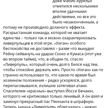
даже Фабио Аурельо
отметился несколькими
вполне удачными
действиями, но все это
было незаконченным, а
потому не производило должного эффекта.
Расхрыстанная команда, которой не хватает
единства – только так и можно охарактеризовать
ливерпульцев в этой игре. «Уиган» особого
беспокойства не доставлял – разве что вынудил
Рейну сейвануть на ударах Скоко и Кумаса (этот уже
во втором тайме), что, в общем-то, спасло
«Ливерпуль», который очень долго бился над тем,
чтобы спокойно держать мяч. Просто «Уиган» как-то
странно использовал то, что какое-то время был
хозяином положения – редко ускорялся, долго
перепасовывался, излишне затягивал атаки.
Спасителем «красных» выступил Йосси Бенаюн,
которого не критиковал только ленивый. А он взял и
замкнул прекрасный пас Пеннанта в штрафную.
Теперь задача «Ливерпуля» облегчалась – нужно