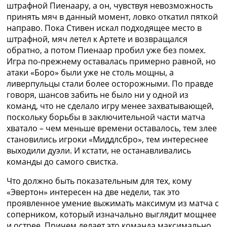
штрафной Пиенаару, а он, чувствуя невозможность
принять мяч в данный момент, ловко откатил пяткой
направо. Пока Стивен искал подходящее место в
штрафной, мяч летел к Артете и возвращался
обратно, а потом Пиенаар пробил уже без помех.
Игра по-прежнему оставалась примерно равной, но
атаки «Боро» были уже не столь мощны, а
ливерпульцы стали более осторожными. По правде
говоря, шансов забить не было ни у одной из
команд, что не сделало игру менее захватывающей,
поскольку борьбы в заключительной части матча
хватало – чем меньше времени оставалось, тем злее
становились игроки «Миддлсбро», тем интереснее
выходили дуэли. И кстати, не останавливались
команды до самого свистка.
Что должно быть показательным для тех, кому
«Эвертон» интересен на две недели, так это
проявленное умение выжимать максимум из матча с
соперником, который изначально выглядит мощнее
и острее. Причем делает это команда максимально