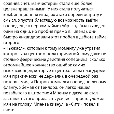
сравняв счет, манчестерцы стали еще более
целенаправленными. У них стала получаться
комбинационная игра, их атаки обрели остроту и
смысл. Упустив блестящую возможность выйти
вперед еще в первом тайме (Айрлэнд был выведен
один на одни, но пробил прямо в Гивена), они
быстро ликвидировали этот пробел в дебюте тайма
второго.
«Ньюкасл», который к тому моменту уже утратил
контроль за центром поля (причиной тому даже не
столько феерические действия соперника, сколько
огромнейшее количество ошибок самих
ньюкасловцев, которые в центральном плацдарме
мяч практически не держали), в очередной раз
потерял мяч, и Петров помчался вперед по левому
флангу. Убежав от Тейлора, он легко нашел
позабытого в штрафной Мпензу и даже не стал
заставлять того прилагать усилия – просто уложил
мяч на голову. Мпенза кивнул, а «Сити» повел в
счете.