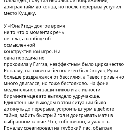
голландец получил небольшое повреждение,
доиграл тайм до конца, но после перерыва уступил
место Кущаку.
У «Юнайтед» долгое время
не то что о моментах речь
не шла, а вообще об
осмысленной
конструктивной игре. Ни
одна передача не
проходила у Гиггза, неэффектным было циркачество
Роналду, пассивен и бесполезен был Скоулз, Руни
больше раздражался от бессилия, а Тевес привычно
много двигался, но тоже бестолково. На фоне
медлительности защитников и активности
бирмингемцев это выглядело удручающе.
Единстенным выходом в этой ситуации было
дотянуть до перерыва, устроить штурм в дебюте
тайма, забить быстрый гол и доигрывать матч в
выбранном ключе. Что, собственно, и удалось.
Роналду среагировал на глубокий пас, обыграл