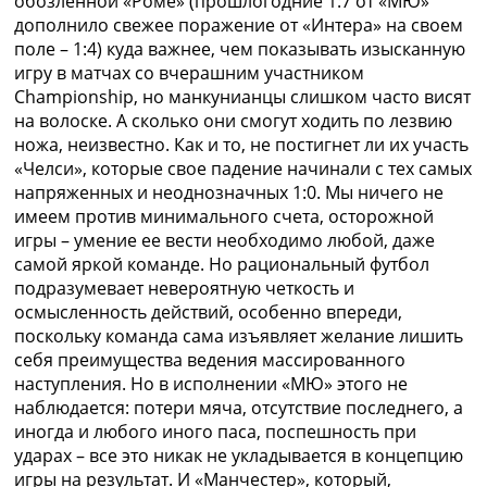
обозленной «Роме» (прошлогодние 1:7 от «МЮ»
дополнило свежее поражение от «Интера» на своем
поле – 1:4) куда важнее, чем показывать изысканную
игру в матчах со вчерашним участником
Championship, но манкунианцы слишком часто висят
на волоске. А сколько они смогут ходить по лезвию
ножа, неизвестно. Как и то, не постигнет ли их участь
«Челси», которые свое падение начинали с тех самых
напряженных и неоднозначных 1:0. Мы ничего не
имеем против минимального счета, осторожной
игры – умение ее вести необходимо любой, даже
самой яркой команде. Но рациональный футбол
подразумевает невероятную четкость и
осмысленность действий, особенно впереди,
поскольку команда сама изъявляет желание лишить
себя преимущества ведения массированного
наступления. Но в исполнении «МЮ» этого не
наблюдается: потери мяча, отсутствие последнего, а
иногда и любого иного паса, поспешность при
ударах – все это никак не укладывается в концепцию
игры на результат. И «Манчестер», который,