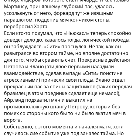
Мартинсу, принявшему глубокий пас, удалось
ускользнуть от него, форвард тут же изящным
парашютом, подцепив мяч кончиком стопы,
перебросил Харта.
Если кто-то подумал, что «Ньюкасл» теперь спокойно
доведет дело до, казалось тогда, логической победы,
он заблуждался. «Сити» проснулся. Не так, как он
разыгрался во втором тайме, но вполне достаточно
для того, чтобы сравнять счет. Прекрасные действия
Петрова и Элано (эти двое первыми наладили
взаимодействие, сделав выпады «Сити» поистине
агрессивными) принесли свои плоды. Элано отдал
прекрасный пас за спины защитников (таких передач
бразилец в этом поединке сделает еще немало!),
Айрлэнд подхватил мяч и выкатил на
противоположную штангу Петрову, который без
помех со стороны кого бы то ни было вкатил мяч в
ворота.
Собственно, с этого момента и начался матч, хотя
случилось сие событие уже под занавес тайма. Но