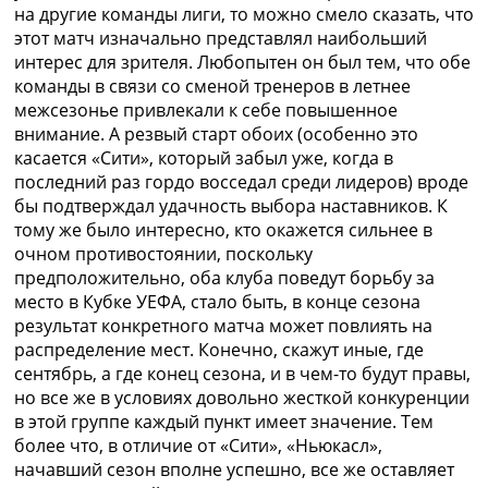
Рейтинг ФИФА
на другие команды лиги, то можно смело сказать, что
ТВ программа
этот матч изначально представлял наибольший
интерес для зрителя. Любопытен он был тем, что обе
RU
команды в связи со сменой тренеров в летнее
UA
межсезонье привлекали к себе повышенное
внимание. А резвый старт обоих (особенно это
Categories
касается «Сити», который забыл уже, когда в
последний раз гордо восседал среди лидеров) вроде
Главная
бы подтверждал удачность выбора наставников. К
Новости футбола
тому же было интересно, кто окажется сильнее в
Видео
очном противостоянии, поскольку
Трансферы
предположительно, оба клуба поведут борьбу за
Новости футбола Украины
место в Кубке УЕФА, стало быть, в конце сезона
Последние комментарии
результат конкретного матча может повлиять на
Конкурс прогнозов
распределение мест. Конечно, скажут иные, где
Логин
сентябрь, а где конец сезона, и в чем-то будут правы,
Рейтинги
но все же в условиях довольно жесткой конкуренции
Правила
в этой группе каждый пункт имеет значение. Тем
Коллективный прогноз
более что, в отличие от «Сити», «Ньюкасл»,
Турниры
начавший сезон вполне успешно, все же оставляет
Чемпионат Мира