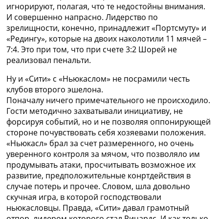
игнорируют, полагая, что те недостойны внимания.
И совершенно напрасно. Лидерство по
зрелищности, конечно, принадлежит «Портсмуту» и
«Редингу», которые на двоих наколотили 11 мячей –
7:4. Это при том, что при счете 3:2 Шорей не
реализовал пенальти.
Ну и «Сити» с «Ньюкаслом» не посрамили честь
клубов второго эшелона.
Поначалу ничего примечательного не происходило.
Гости методично захватывали инициативу, не
форсируя событий, но и не позволяя оппонирующей
стороне почувствовать себя хозяевами положения.
«Ньюкасл» брал за счет размеренного, но очень
уверенного контроля за мячом, что позволяло им
продумывать атаки, просчитывать возможное их
развитие, предположительные конртдействия в
случае потерь и прочее. Словом, шла довольно
скучная игра, в которой господствовали
ньюкасловцы. Правда, «Сити» давал грамотный
отпор, лидером которого стал Ричардс. И как только