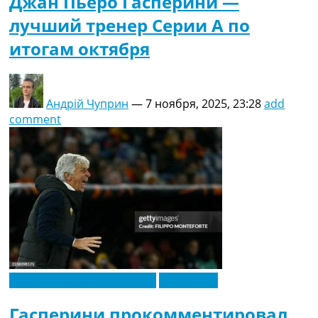
Джан Пьеро Гасперини —
лучший тренер Серии А по
итогам октября
Андрій Чуприн
—
7 ноября, 2025, 23:28
add
comment
Новости футбола Украины
Эксклюзив
Гасперини прокомментировал