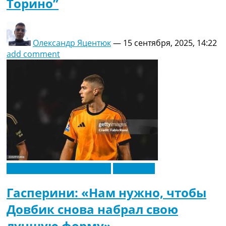
Торино”
Олександр Яцентюк
—
15 сентября, 2025, 14:22
add comment
Новости футбола Украины
Эксклюзив
Гасперини: «Нам нужно, чтобы
Довбик снова набрал свою
лучшую форму»