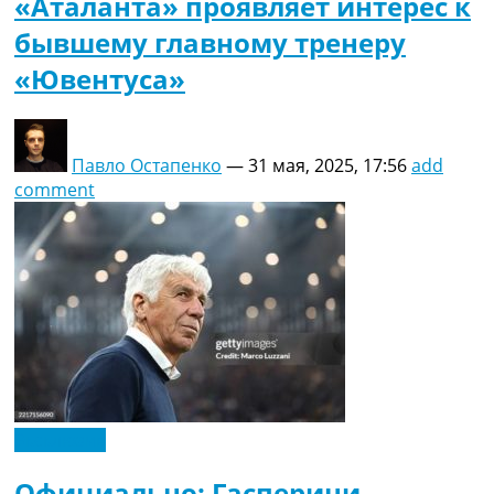
«Аталанта» проявляет интерес к
бывшему главному тренеру
«Ювентуса»
Павло Остапенко
—
31 мая, 2025, 17:56
add
comment
Эксклюзив
Официально: Гасперини