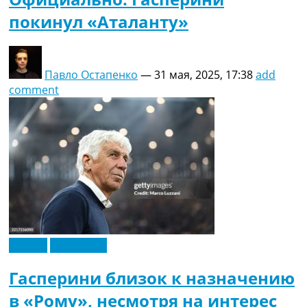
покинул «Аталанту»
Павло Остапенко
—
31 мая, 2025, 17:38
add
comment
Италия
Эксклюзив
Гасперини близок к назначению
в «Рому», несмотря на интерес