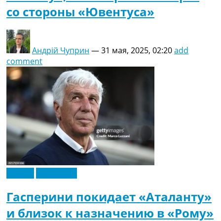
со стороны «Ювентуса»
Андрій Чуприн
—
31 мая, 2025, 02:20
add
comment
Италия
Эксклюзив
Гасперини покидает «Аталанту»
и близок к назначению в «Рому»