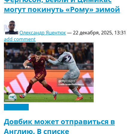
могут покинуть «Рому» зимой
Олександр Яцентюк
—
22 декабря, 2025, 13:31
add comment
Эксклюзив
Довбик может отправиться в
Англию. В списке