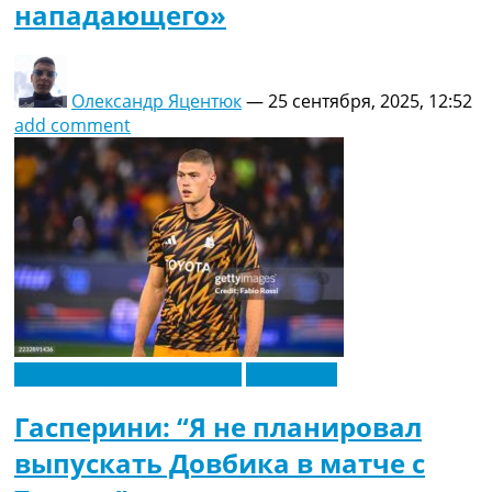
нападающего»
Олександр Яцентюк
—
25 сентября, 2025, 12:52
add comment
Новости футбола Украины
Эксклюзив
Гасперини: “Я не планировал
выпускать Довбика в матче с