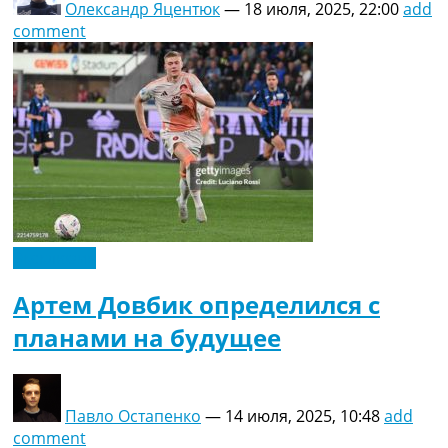
Олександр Яцентюк
—
18 июля, 2025, 22:00
add
comment
Эксклюзив
Артем Довбик определился с
планами на будущее
Павло Остапенко
—
14 июля, 2025, 10:48
add
comment