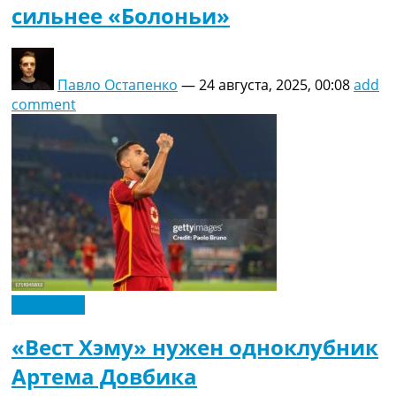
сильнее «Болоньи»
Павло Остапенко
—
24 августа, 2025, 00:08
add
comment
Эксклюзив
«Вест Хэму» нужен одноклубник
Артема Довбика