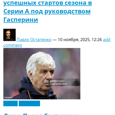
успешных стартов сезона в
Серии А под руководством
Гасперини
Павло Остапенко
—
10 ноября, 2025, 12:26
add
comment
Италия
Эксклюзив