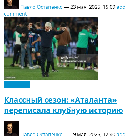
Павло Остапенко
—
23 мая, 2025, 15:09
add
comment
Эксклюзив
Классный сезон: «Аталанта»
переписала клубную историю
Павло Остапенко
—
19 мая, 2025, 12:40
add