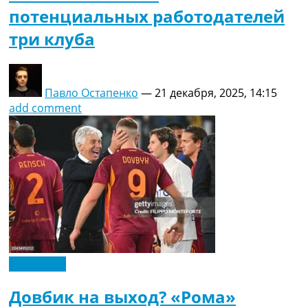
потенциальных работодателей
три клуба
Павло Остапенко
—
21 декабря, 2025, 14:15
add comment
Эксклюзив
Довбик на выход? «Рома»