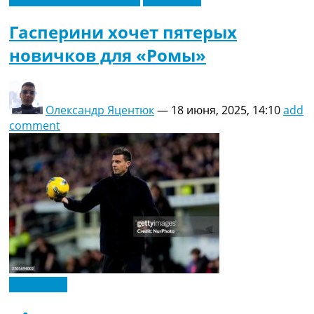
Гасперини хочет пятерых
новичков для «Ромы»
Олександр Яцентюк
—
18 июня, 2025, 14:10
add
comment
Эксклюзив