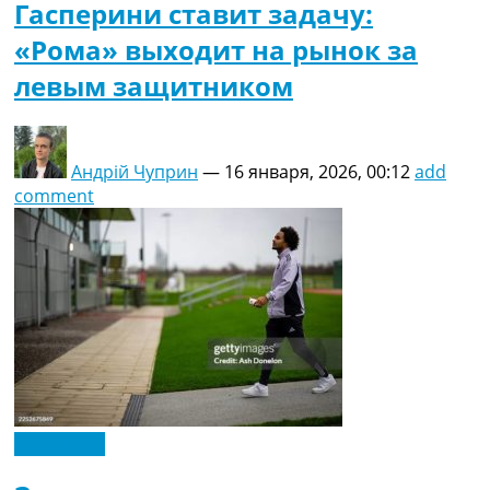
Гасперини ставит задачу:
«Рома» выходит на рынок за
левым защитником
Андрій Чуприн
—
16 января, 2026, 00:12
add
comment
Эксклюзив