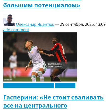
большим потенциалом»
Олександр Яцентюк
—
29 сентября, 2025, 13:09
add comment
Новости футбола Украины
Эксклюзив
Гасперини: «Не стоит сваливать
все на центрального