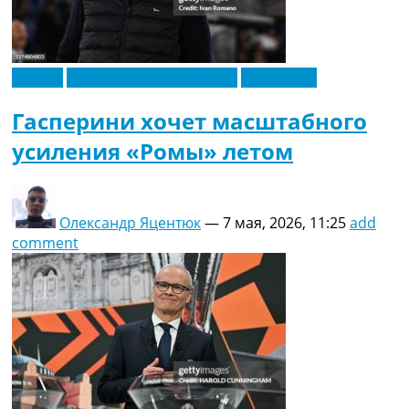
Италия
Футбольные трансферы
Эксклюзив
Гасперини хочет масштабного
усиления «Ромы» летом
Олександр Яцентюк
—
7 мая, 2026, 11:25
add
comment