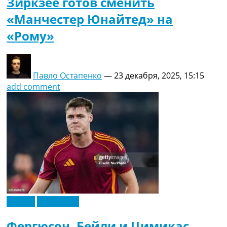
Зиркзее готов сменить
«Манчестер Юнайтед» на
«Рому»
Павло Остапенко
—
23 декабря, 2025, 15:15
add comment
Италия
Эксклюзив
Фергюсон, Бейли и Цимикас