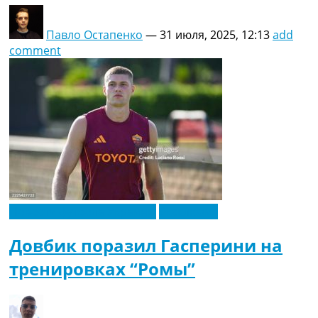
Павло Остапенко
—
31 июля, 2025, 12:13
add
comment
Новости футбола Украины
Эксклюзив
Довбик поразил Гасперини на
тренировках “Ромы”