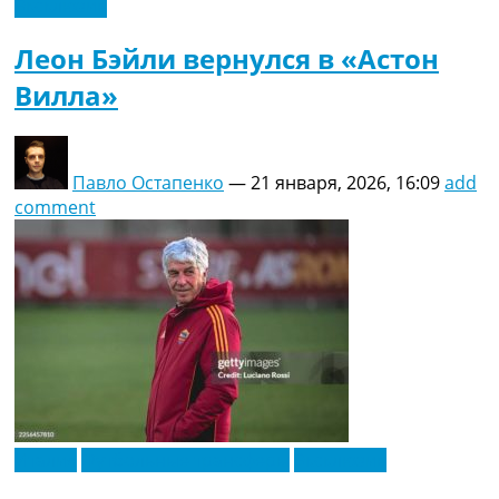
Эксклюзив
Леон Бэйли вернулся в «Астон
Вилла»
Павло Остапенко
—
21 января, 2026, 16:09
add
comment
Италия
Футбольные трансферы
Эксклюзив