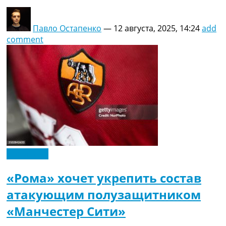
Павло Остапенко
—
12 августа, 2025, 14:24
add
comment
Эксклюзив
«Рома» хочет укрепить состав
атакующим полузащитником
«Манчестер Сити»