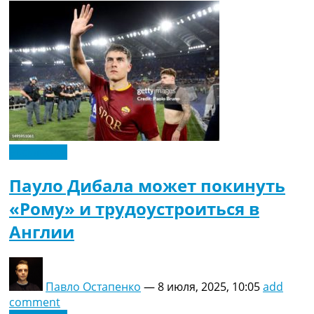
Эксклюзив
Пауло Дибала может покинуть
«Рому» и трудоустроиться в
Англии
Павло Остапенко
—
8 июля, 2025, 10:05
add
comment