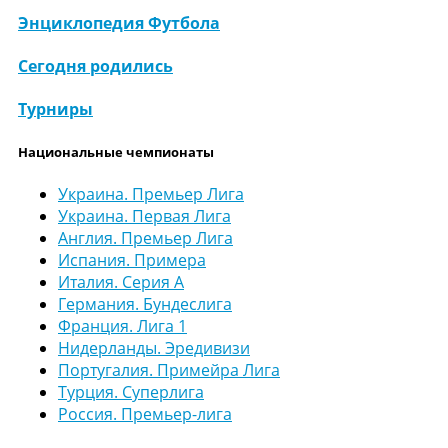
Энциклопедия Футбола
Сегодня родились
Турниры
Национальные чемпионаты
Украина. Премьер Лига
Украина. Первая Лига
Англия. Премьер Лига
Испания. Примера
Италия. Серия А
Германия. Бундеслига
Франция. Лига 1
Нидерланды. Эредивизи
Португалия. Примейра Лига
Турция. Суперлига
Россия. Премьер-лига