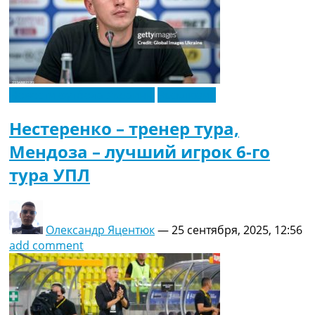
Новости футбола Украины
Эксклюзив
Нестеренко – тренер тура,
Мендоза – лучший игрок 6-го
тура УПЛ
Олександр Яцентюк
—
25 сентября, 2025, 12:56
add comment