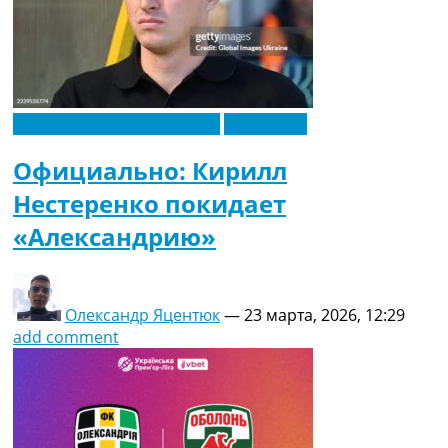
Рейтинг ФИФА
ТВ программа
RU
UA
Новости футбола Украины
Эксклюзив
Categories
Официально: Кирилл
Главная
Нестеренко покидает
Новости футбола
Видео
«Александрию»
Трансферы
Новости футбола Украины
Последние комментарии
Конкурс прогнозов
Олександр Яцентюк
—
23 марта, 2026, 12:29
Логин
add comment
Рейтинги
Правила
Коллективный прогноз
Турниры
Чемпионат Мира