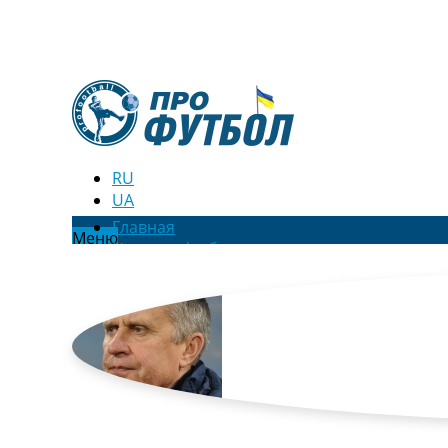
RU
UA
Главная
Меню
Новости футбола
Видео
Трансферы
Новости футбола Украины
Последние комментарии
Конкурс прогнозов
Логин
Рейтинги
Правила
Коллективный прогноз