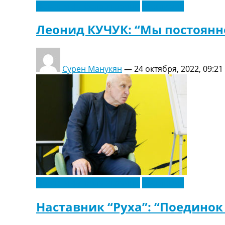
Новости футбола Украины
Эксклюзив
Леонид КУЧУК: “Мы постоянн
Сурен Манукян
—
24 октября, 2022, 09:21
Новости футбола Украины
Эксклюзив
Наставник “Руха”: “Поедино