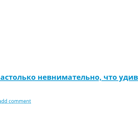
настолько невнимательно, что уди
add comment