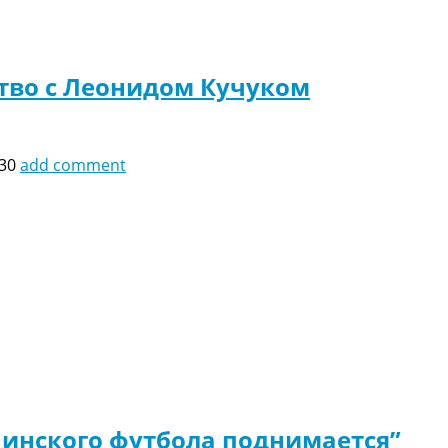
ство с Леонидом Кучуком
:30
add comment
аинского футбола поднимается”