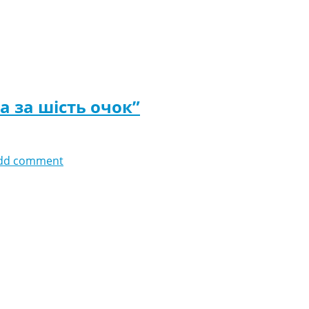
а за шість очок”
dd comment