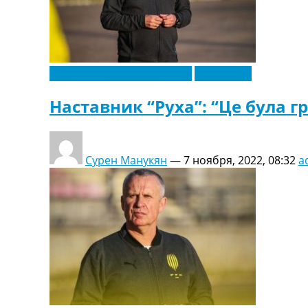
Новости футбола Украины
Эксклюзив
Наставник “Руха”: “Це була гр
Сурен Манукян
—
7 ноября, 2022, 08:32
a