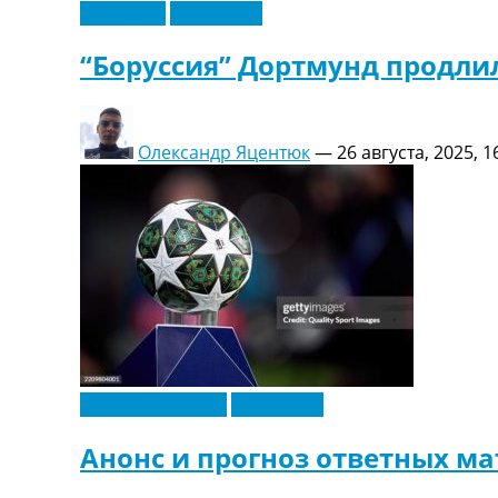
Германия
Эксклюзив
“Боруссия” Дортмунд продли
Олександр Яцентюк
—
26 августа, 2025, 1
Лига Чемпионов
Эксклюзив
Анонс и прогноз ответных ма