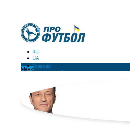
RU
UA
Главная
Меню
Новости футбола
Видео
Трансферы
Новости футбола Украины
Последние комментарии
Конкурс прогнозов
Логин
Рейтинги
Правила
Коллективный прогноз