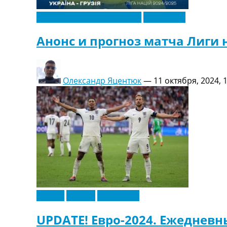
Новости футбола Украины
Эксклюзив
Анонс и прогноз матча Лиги н
Олександр Яцентюк
—
11 октября, 2024, 
Англия
Европа
Эксклюзив
UPDATE! Евро-2024. Ежедневн