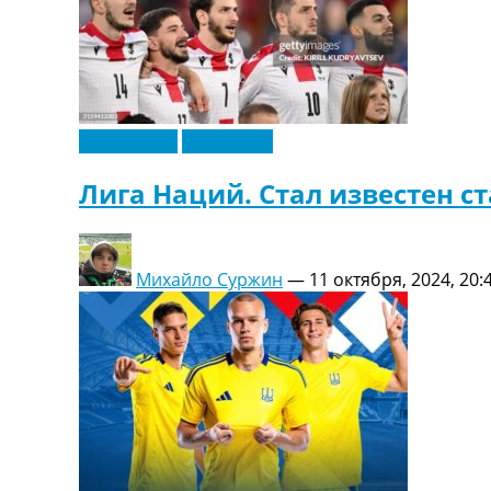
Лига наций
Эксклюзив
Лига Наций. Стал известен с
Михайло Суржин
—
11 октября, 2024, 20: