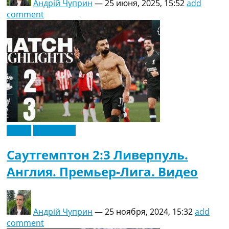
Андрій Чуприн
—
25 июня, 2025, 15:52
add
comment
Видео
Эксклюзив
Саутгемптон 2:3 Ливерпуль.
Англия. Премьер-Лига. Видео
Андрій Чуприн
—
25 ноября, 2024, 15:32
add
comment