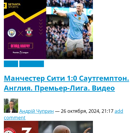
Видео
Эксклюзив
Манчестер Сити 1:0 Саутгемптон.
Англия. Премьер-Лига. Видео
Андрій Чуприн
—
26 октября, 2024, 21:17
add
comment