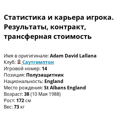
Коллективный прогноз
Турниры
Статистика и карьера игрока.
Чемпионат Мира
Украина. Премьер-Лига
Результаты, контракт,
Украина. Первая Лига
трансферная стоимость
Лига Чемпионов
Англия. Премьер Лига
Испания. Ла Лига
Имя в оригигинале:
Adam David Lallana
Другие Турниры >>>
Клуб:
Саутгемптон
Таблицы
Игровой номер:
14
Таблицы групп Чемпионата Мира
Позиция:
Полузащитник
Украина. Премьер-Лига
Национальность:
England
Украина. Первая Лига
Место рождения:
St Albans England
Лига Чемпионов. Таблицы групп
Возраст:
38
(10 Мая 1988)
Англия. Премьер-Лига
Рост:
172
см
Испания. Ла Лига
Вес:
73
кг
Все таблицы >>>
Рейтинги
Рейтинг стран УЕФА
Рейтинг клубов УЕФА