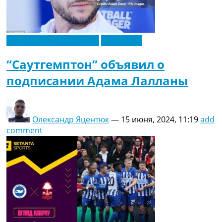
Футбольные трансферы
Эксклюзив
“Саутгемптон” объявил о
подписании Адама Лалланы
Олександр Яцентюк
—
15 июня, 2024, 11:19
add
comment