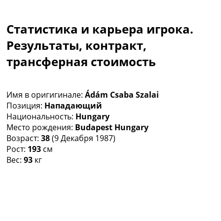
Коллективный прогноз
Турниры
Статистика и карьера игрока.
Чемпионат Мира
Украина. Премьер-Лига
Результаты, контракт,
Украина. Первая Лига
трансферная стоимость
Лига Чемпионов
Англия. Премьер Лига
Испания. Ла Лига
Имя в оригигинале:
Ádám Csaba Szalai
Другие Турниры >>>
Позиция:
Нападающий
Таблицы
Национальность:
Hungary
Таблицы групп Чемпионата Мира
Место рождения:
Budapest Hungary
Украина. Премьер-Лига
Возраст:
38
(9 Декабря 1987)
Украина. Первая Лига
Рост:
193
см
Лига Чемпионов. Таблицы групп
Вес:
93
кг
Англия. Премьер-Лига
Испания. Ла Лига
Все таблицы >>>
Рейтинги
Рейтинг стран УЕФА
Рейтинг клубов УЕФА