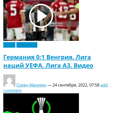
Видео
Эксклюзив
Германия 0:1 Венгрия. Лига
наций УЕФА. Лига A3. Видео
Сурен Манукян
—
24 сентября, 2022, 07:58
add
comment