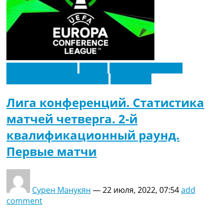
Восточная Европа
Европа
Лига конференций
Новости футбола Украины
Эксклюзив
Лига конференций. Статистика
матчей четверга. 2-й
квалификационный раунд.
Первые матчи
Сурен Манукян
—
22 июля, 2022, 07:54
add
comment