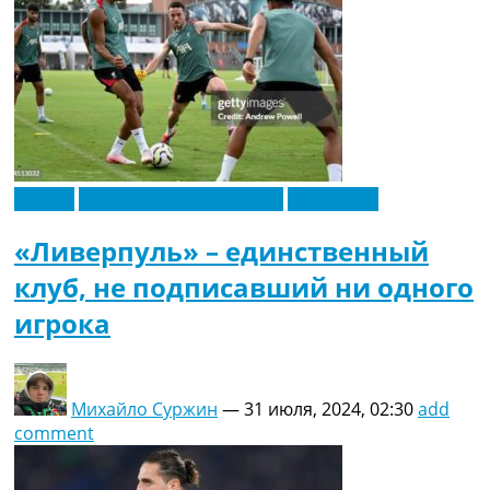
Англия
Футбольные трансферы
Эксклюзив
«Ливерпуль» – единственный
клуб, не подписавший ни одного
игрока
Михайло Суржин
—
31 июля, 2024, 02:30
add
comment