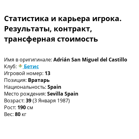
Коллективный прогноз
Турниры
Статистика и карьера игрока.
Чемпионат Мира
Украина. Премьер-Лига
Результаты, контракт,
Украина. Первая Лига
трансферная стоимость
Лига Чемпионов
Англия. Премьер Лига
Испания. Ла Лига
Имя в оригигинале:
Adrián San Miguel del Castillo
Другие Турниры >>>
Клуб:
Бетис
Таблицы
Игровой номер:
13
Таблицы групп Чемпионата Мира
Позиция:
Вратарь
Украина. Премьер-Лига
Национальность:
Spain
Украина. Первая Лига
Место рождения:
Sevilla Spain
Лига Чемпионов. Таблицы групп
Возраст:
39
(3 Января 1987)
Англия. Премьер-Лига
Рост:
190
см
Испания. Ла Лига
Вес:
80
кг
Все таблицы >>>
Рейтинги
Рейтинг стран УЕФА
Рейтинг клубов УЕФА