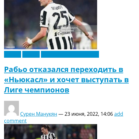
Англия
Италия
Футбольные трансферы
Рабьо отказался переходить в
«Ньюкасл» и хочет выступать в
Лиге чемпионов
Сурен Манукян
—
23 июня, 2022, 14:06
add
comment