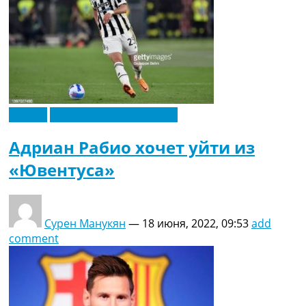
Италия
Футбольные трансферы
Адриан Рабио хочет уйти из
«Ювентуса»
Сурен Манукян
—
18 июня, 2022, 09:53
add
comment