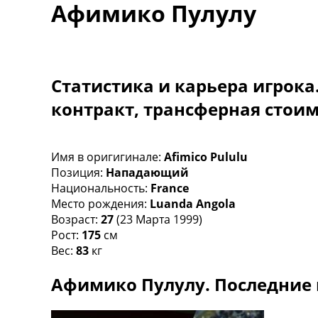
Афимико Пулулу
Турниры
Чемпионат Мира
Украина. Премьер-Лига
Украина. Первая Лига
Лига Чемпионов
Статистика и карьера игрока
Англия. Премьер Лига
контракт, трансферная стои
Испания. Ла Лига
Другие Турниры >>>
Таблицы
Таблицы групп Чемпионата Мира
Имя в оригигинале:
Afimico Pululu
Украина. Премьер-Лига
Позиция:
Нападающий
Украина. Первая Лига
Национальность:
France
Лига Чемпионов. Таблицы групп
Место рождения:
Luanda Angola
Англия. Премьер-Лига
Возраст:
27
(23 Марта 1999)
Испания. Ла Лига
Рост:
175
см
Все таблицы >>>
Вес:
83
кг
Рейтинги
Афимико Пулулу. Последние 
Рейтинг стран УЕФА
Рейтинг клубов УЕФА
Рейтинг ФИФА