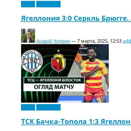
Видео
Эксклюзив
Ягеллония 3:0 Серкль Брюгге
Андрій Чуприн
—
7 марта, 2025, 12:53
ad
Видео
Эксклюзив
ТСК Бачка-Топола 1:3 Ягелло