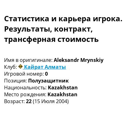
Коллективный прогноз
Турниры
Статистика и карьера игрока.
Чемпионат Мира
Украина. Премьер-Лига
Результаты, контракт,
Украина. Первая Лига
трансферная стоимость
Лига Чемпионов
Англия. Премьер Лига
Испания. Ла Лига
Имя в оригигинале:
Aleksandr Mrynskiy
Другие Турниры >>>
Клуб:
Кайрат Алматы
Таблицы
Игровой номер:
0
Таблицы групп Чемпионата Мира
Позиция:
Полузащитник
Украина. Премьер-Лига
Национальность:
Kazakhstan
Украина. Первая Лига
Место рождения:
Kazakhstan
Лига Чемпионов. Таблицы групп
Возраст:
22
(15 Июля 2004)
Англия. Премьер-Лига
Испания. Ла Лига
Все таблицы >>>
Рейтинги
Рейтинг стран УЕФА
Рейтинг клубов УЕФА