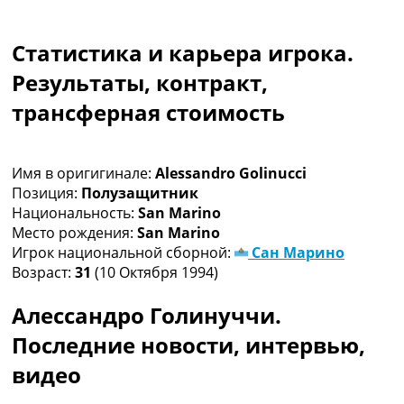
Коллективный прогноз
Турниры
Статистика и карьера игрока.
Чемпионат Мира
Украина. Премьер-Лига
Результаты, контракт,
Украина. Первая Лига
трансферная стоимость
Лига Чемпионов
Англия. Премьер Лига
Испания. Ла Лига
Имя в оригигинале:
Alessandro Golinucci
Другие Турниры >>>
Позиция:
Полузащитник
Таблицы
Национальность:
San Marino
Таблицы групп Чемпионата Мира
Место рождения:
San Marino
Украина. Премьер-Лига
Игрок национальной сборной:
Сан Марино
Украина. Первая Лига
Возраст:
31
(10 Октября 1994)
Лига Чемпионов. Таблицы групп
Англия. Премьер-Лига
Алессандро Голинуччи.
Испания. Ла Лига
Все таблицы >>>
Последние новости, интервью,
Рейтинги
видео
Рейтинг стран УЕФА
Рейтинг клубов УЕФА