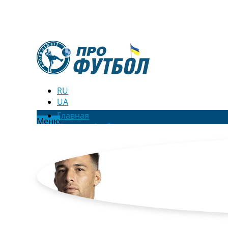
RU
UA
Главная
Меню
Новости футбола
Видео
Трансферы
Новости футбола Украины
Последние комментарии
Конкурс прогнозов
Логин
Рейтинги
Правила
Коллективный прогноз