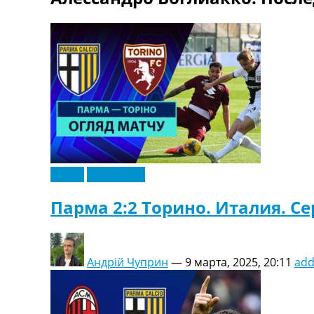
ТВ программа
RU
UA
Categories
Главная
Новости футбола
Видео
Трансферы
Новости футбола Украины
Видео
Эксклюзив
Последние комментарии
Конкурс прогнозов
Парма 2:2 Торино. Италия. Се
Логин
Рейтинги
Правила
Андрій Чуприн
—
9 марта, 2025, 20:11
ad
Коллективный прогноз
Турниры
Чемпионат Мира
Украина. Премьер-Лига