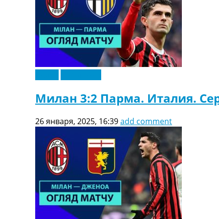
Украина. Первая Лига
Лига Чемпионов
Англия. Премьер Лига
Испания. Ла Лига
Другие Турниры >>>
Таблицы
Таблицы групп Чемпионата Мира
Видео
Эксклюзив
Украина. Премьер-Лига
Украина. Первая Лига
Милан 3:2 Парма. Италия. Се
Лига Чемпионов. Таблицы групп
Англия. Премьер-Лига
26 января, 2025, 16:39
add comment
Испания. Ла Лига
Все таблицы >>>
Рейтинги
Рейтинг стран УЕФА
Рейтинг клубов УЕФА
Рейтинг ФИФА
ТВ программа