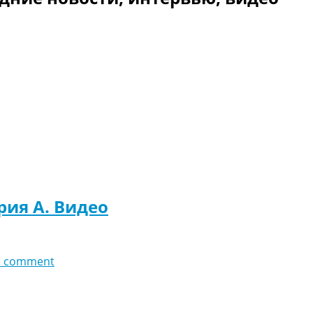
рия A. Видео
d comment